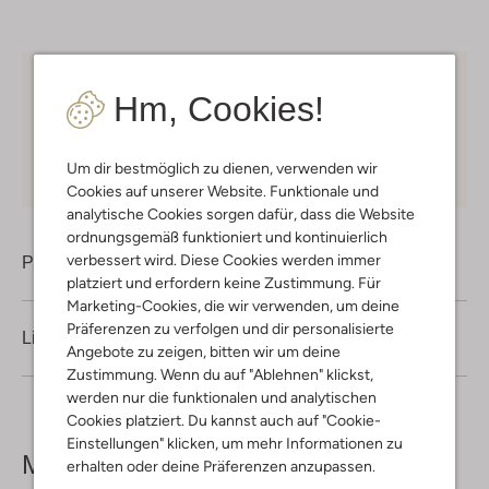
Kostenloser Versand
ab € 75 für Club-Omoda
Hm, Cookies!
Mitglieder in Deutschland
Kauf auf Rechnung
30 Tagen
Rückgaberecht
Um dir bestmöglich zu dienen, verwenden wir
Cookies auf unserer Website. Funktionale und
analytische Cookies sorgen dafür, dass die Website
ordnungsgemäß funktioniert und kontinuierlich
verbessert wird. Diese Cookies werden immer
Produktinformation
platziert und erfordern keine Zustimmung. Für
Marketing-Cookies, die wir verwenden, um deine
Präferenzen zu verfolgen und dir personalisierte
Lieferung & Rückgabe
Angebote zu zeigen, bitten wir um deine
Zustimmung. Wenn du auf "Ablehnen" klickst,
werden nur die funktionalen und analytischen
Cookies platziert. Du kannst auch auf "Cookie-
Einstellungen" klicken, um mehr Informationen zu
Mehr sehen
erhalten oder deine Präferenzen anzupassen.