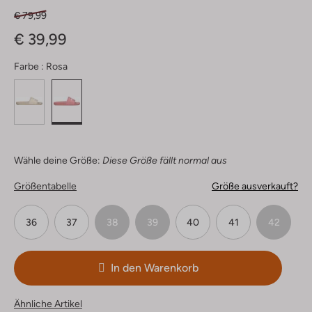
€ 79,99
€ 39,99
Farbe :
Rosa
Wähle deine Größe:
Diese Größe fällt normal aus
Größentabelle
Größe ausverkauft?
36
37
38
39
40
41
42
In den Warenkorb
Ähnliche Artikel