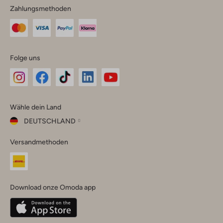
Zahlungsmethoden
Folge uns
Omoda
Omoda
Omoda
Omoda
Omoda
Wähle dein Land
Instagram
Facebook
TikTok
LinkedIn
YouTube
DEUTSCHLAND
Wähle
Versandmethoden
dein
Schließ
Land
Nederland
België
(Nederlands)
Download onze Omoda app
Belgique
(Français)
Deutschland