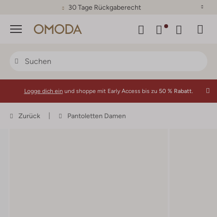
30 Tage Rückgaberecht
Menü
Logge dich ein
und shoppe mit Early Access bis zu
50 % Rabatt.
Zurück
Pantoletten Damen