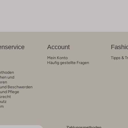
nservice
Account
Fashi
Mein Konto
Tipps & T
Häufig gestellte Fragen
ethoden
hen und
eren
 und Beschwerden
 und Pflege
srecht
hutz
um
Zahlungsmethoden