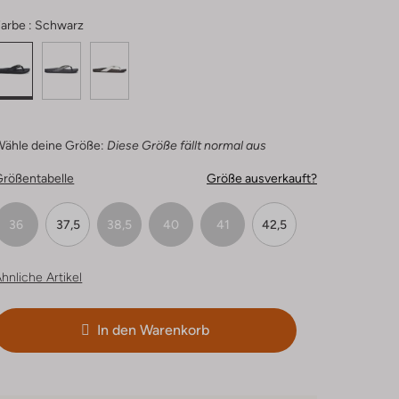
arbe :
Schwarz
Wähle deine Größe:
Diese Größe fällt normal aus
Größentabelle
Größe ausverkauft?
36
37,5
38,5
40
41
42,5
hnliche Artikel
In den Warenkorb