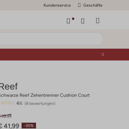
Kundenservice
Geschäfte
Reef
Schwarze Reef Zehentrenner Cushion Court
8
4
4
(8 bewertungen)
/5
Sterne
€ 59,99
€ 41,99
-30%