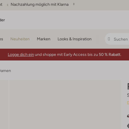
ht
Nachzahlung möglich mit Klarna
der
es
Neuheiten
Marken
Looks & Inspiration
Logge dich ein
und shoppe mit Early Access bis zu
50 % Rabatt.
 Damen