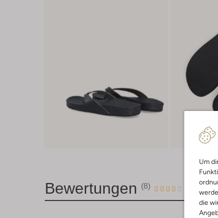
Um dir
Funkti
ordnun
Bewertungen
(8)
8
4
4
/5
werde
die wi
Sterne
Angeb