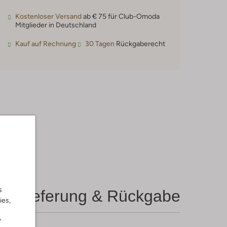
Kostenloser Versand
ab € 75 für Club-Omoda
Mitglieder in Deutschland
Kauf auf Rechnung
30 Tagen
Rückgaberecht
s
Lieferung & Rückgabe
ies,
"