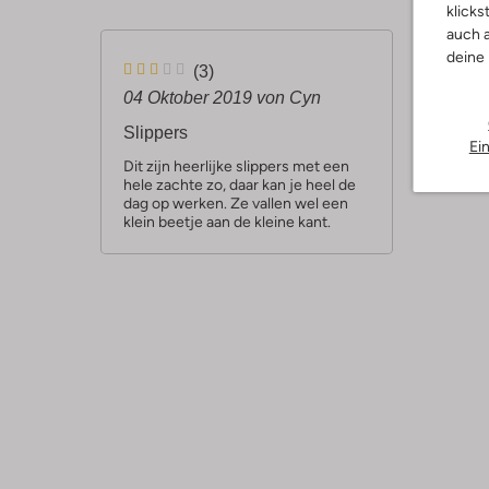
klicks
auch a
deine
3
(3)
S
04 Oktober 2019
von Cyn
t
Slippers
Ei
e
Dit zijn heerlijke slippers met een
hele zachte zo, daar kan je heel de
r
dag op werken. Ze vallen wel een
n
klein beetje aan de kleine kant.
e