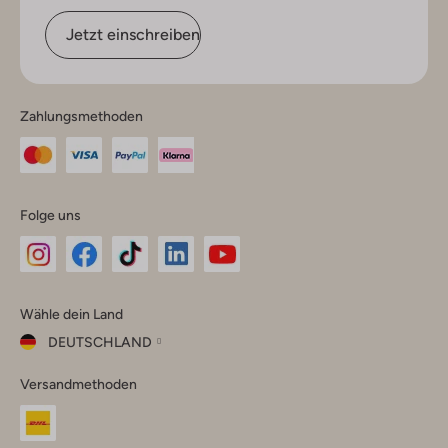
Jetzt einschreiben
Zahlungsmethoden
Folge uns
Omoda
Omoda
Omoda
Omoda
Omoda
Wähle dein Land
Instagram
Facebook
TikTok
LinkedIn
YouTube
DEUTSCHLAND
Wähle
Versandmethoden
dein
Schließ
Land
Nederland