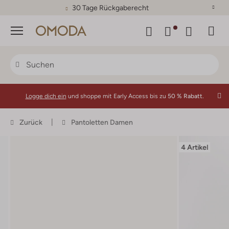
30 Tage Rückgaberecht
Menü
Logge dich ein
und shoppe mit Early Access bis zu
50 % Rabatt.
Zurück
Pantoletten Damen
4 Artikel