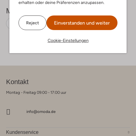
erhalten oder deine Präferenzen anzupassen.
Mehr sehen
Einverstanden und weiter
Reject
Pantoletten
Birkenstock
Leder-Optik
Cookie-Einstellungen
Kontakt
Montag - Freitag 09:00 - 17:00 uur
info@omoda.de
Kundenservice