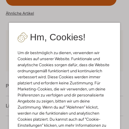
Ähnliche Artikel
Hm, Cookies!
Kostenloser Versand
ab € 75 für Club-Omoda
Mitglieder in Deutschland
Um dir bestmöglich zu dienen, verwenden wir
Kauf auf Rechnung
30 Tagen
Rückgaberecht
Cookies auf unserer Website. Funktionale und
analytische Cookies sorgen dafür, dass die Website
ordnungsgemäß funktioniert und kontinuierlich
verbessert wird. Diese Cookies werden immer
platziert und erfordern keine Zustimmung. Für
Produktinformation
Marketing-Cookies, die wir verwenden, um deine
Präferenzen zu verfolgen und dir personalisierte
Angebote zu zeigen, bitten wir um deine
Lieferung & Rückgabe
Zustimmung. Wenn du auf "Ablehnen" klickst,
werden nur die funktionalen und analytischen
Cookies platziert. Du kannst auch auf "Cookie-
Einstellungen" klicken, um mehr Informationen zu