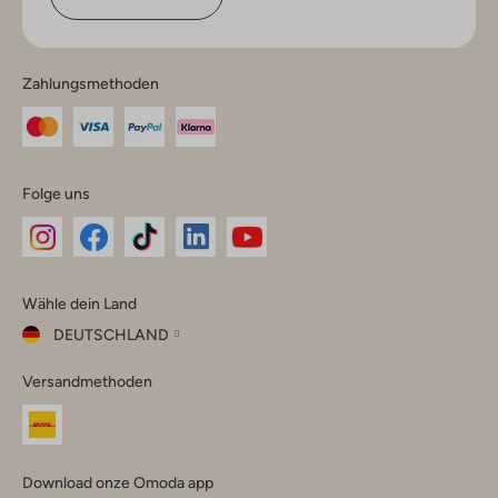
Zahlungsmethoden
Folge uns
Omoda
Omoda
Omoda
Omoda
Omoda
Wähle dein Land
Instagram
Facebook
TikTok
LinkedIn
YouTube
DEUTSCHLAND
Wähle
Versandmethoden
dein
Schließ
Land
Nederland
België
(Nederlands)
Download onze Omoda app