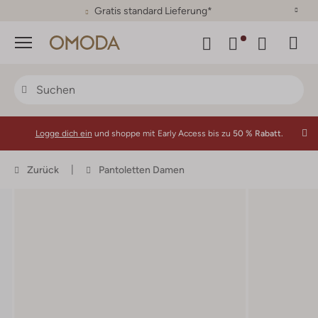
30 Tage Rückgaberecht
Menü
Logge dich ein
und shoppe mit Early Access bis zu
50 % Rabatt.
Zurück
Pantoletten Damen