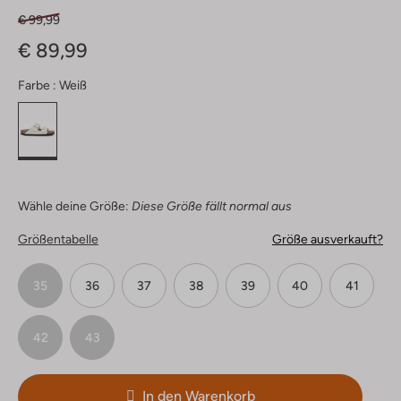
€ 99,99
€ 89,99
Farbe :
Weiß
Wähle deine Größe:
Diese Größe fällt normal aus
Größentabelle
Größe ausverkauft?
35
36
37
38
39
40
41
42
43
In den Warenkorb