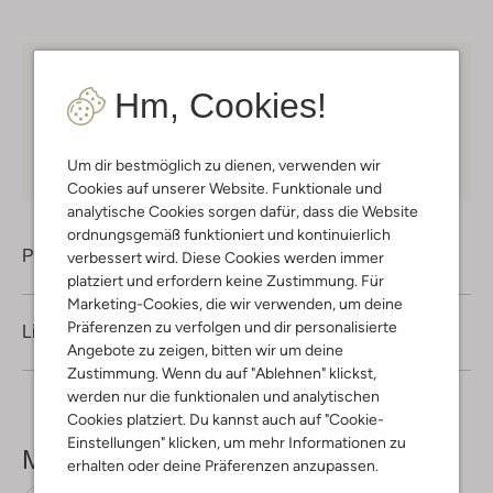
Kostenloser Versand
ab € 75 für Club-Omoda
Hm, Cookies!
Mitglieder in Deutschland
Kauf auf Rechnung
30 Tagen
Rückgaberecht
Um dir bestmöglich zu dienen, verwenden wir
Cookies auf unserer Website. Funktionale und
analytische Cookies sorgen dafür, dass die Website
ordnungsgemäß funktioniert und kontinuierlich
Produktinformation
verbessert wird. Diese Cookies werden immer
platziert und erfordern keine Zustimmung. Für
Marketing-Cookies, die wir verwenden, um deine
Präferenzen zu verfolgen und dir personalisierte
Lieferung & Rückgabe
Angebote zu zeigen, bitten wir um deine
Zustimmung. Wenn du auf "Ablehnen" klickst,
werden nur die funktionalen und analytischen
Cookies platziert. Du kannst auch auf "Cookie-
Einstellungen" klicken, um mehr Informationen zu
Mehr sehen
erhalten oder deine Präferenzen anzupassen.