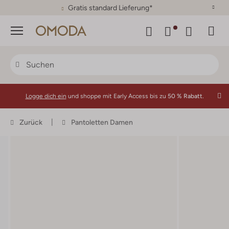
30 Tage Rückgaberecht
Menü
Logge dich ein
und shoppe mit Early Access bis zu
50 % Rabatt.
Zurück
Pantoletten Damen