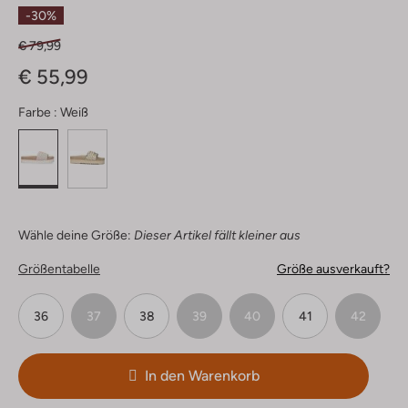
Sterne
-30%
€ 79,99
€ 55,99
Farbe :
Weiß
Wähle deine Größe:
Dieser Artikel fällt kleiner aus
Größentabelle
Größe ausverkauft?
36
37
38
39
40
41
42
In den Warenkorb