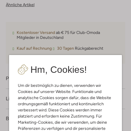
Ähnliche Artikel
Kostenloser Versand
ab € 75 für Club-Omoda
Mitglieder in Deutschland
Kauf auf Rechnung
30 Tagen
Rückgaberecht
Hm, Cookies!
Produktinformation
Um dir bestmöglich zu dienen, verwenden wir
Cookies auf unserer Website. Funktionale und
analytische Cookies sorgen dafür, dass die Website
Lieferung & Rückgabe
ordnungsgemäß funktioniert und kontinuierlich
verbessert wird. Diese Cookies werden immer
platziert und erfordern keine Zustimmung. Für
1
5
Bewertungen
(1)
5
/5
Marketing-Cookies, die wir verwenden, um deine
Sterne
Präferenzen zu verfolgen und dir personalisierte