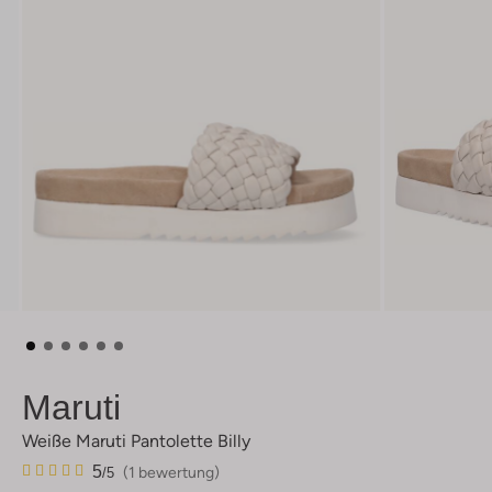
Maruti
Weiße Maruti Pantolette Billy
1
5
5
(1 bewertung)
/5