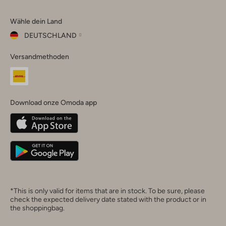
Omoda
Omoda
Omoda
Omoda
Omoda
Wähle dein Land
Instagram
Facebook
TikTok
LinkedIn
YouTube
DEUTSCHLAND
Wähle
Versandmethoden
dein
Schließ
Land
Nederland
België
(Nederlands)
Download onze Omoda app
Belgique
(Français)
Deutschland
*This is only valid for items that are in stock. To be sure, please
check the expected delivery date stated with the product or in
the shoppingbag.