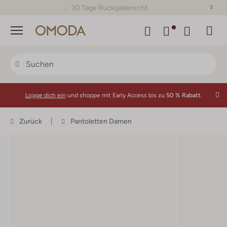
30 Tage Rückgaberecht
Menü
Logge dich ein
und shoppe mit Early Access bis zu
50 % Rabatt.
Zurück
Pantoletten Damen