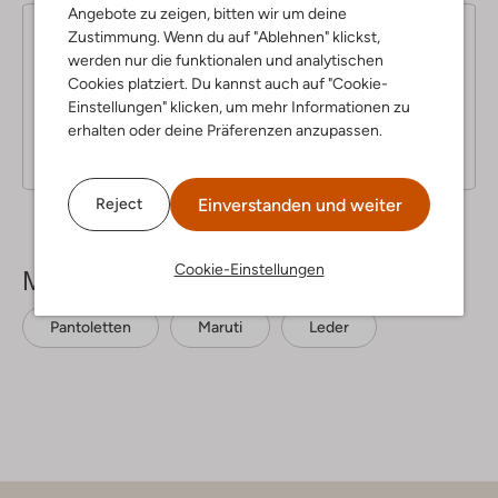
Angebote zu zeigen, bitten wir um deine
Zustimmung. Wenn du auf "Ablehnen" klickst,
5
(5)
werden nur die funktionalen und analytischen
S
14 September 2022
von Anke
Cookies platziert. Du kannst auch auf "Cookie-
t
Frau
Einstellungen" klicken, um mehr Informationen zu
e
erhalten oder deine Präferenzen anzupassen.
r
Größe 38, Super bequem ! Die Marke Maruti kaufe ich
n
schon seit Jahren. Bin davon überzeugt.
e
Einverstanden und weiter
Reject
Cookie-Einstellungen
Mehr sehen
Pantoletten
Maruti
Leder