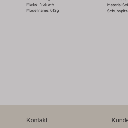
Marke:
Notre-V
Material So
Modellname:
612g
Schuhspitz
Kontakt
Kunde