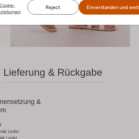
Cookie-
Reject
Einverstanden und weit
nstellungen
Lieferung & Rückgabe
ensetzung &
rm
ß
ial:
Leder
al:
Leder