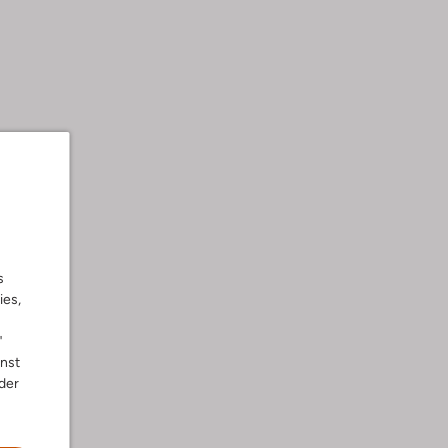
s
ies,
"
nnst
der