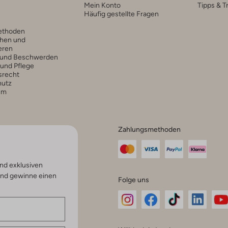
Mein Konto
Tipps & T
Häufig gestellte Fragen
ethoden
hen und
eren
 und Beschwerden
 und Pflege
srecht
hutz
um
Zahlungsmethoden
nd exklusiven
und gewinne einen
Folge uns
Omoda
Omoda
Omoda
Omoda
Om