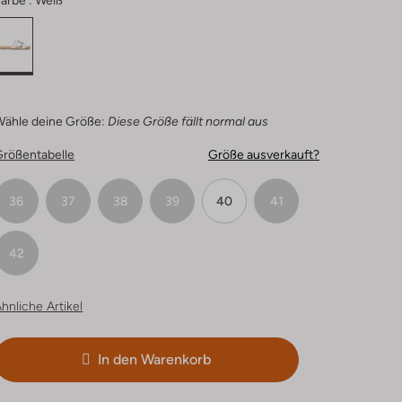
arbe :
Weiß
Wähle deine Größe:
Diese Größe fällt normal aus
Größentabelle
Größe ausverkauft?
36
37
38
39
40
41
42
hnliche Artikel
In den Warenkorb