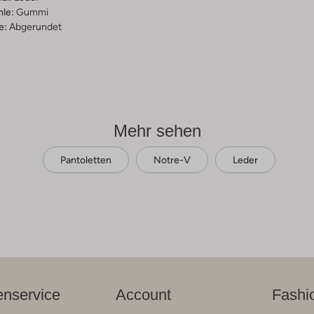
hle:
Gummi
e:
Abgerundet
Mehr sehen
Pantoletten
Notre-V
Leder
nservice
Account
Fashi