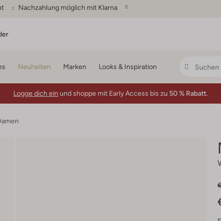
ht
Nachzahlung möglich mit Klarna
der
es
Neuheiten
Marken
Looks & Inspiration
Logge dich ein
und shoppe mit Early Access bis zu
50 % Rabatt.
 Damen