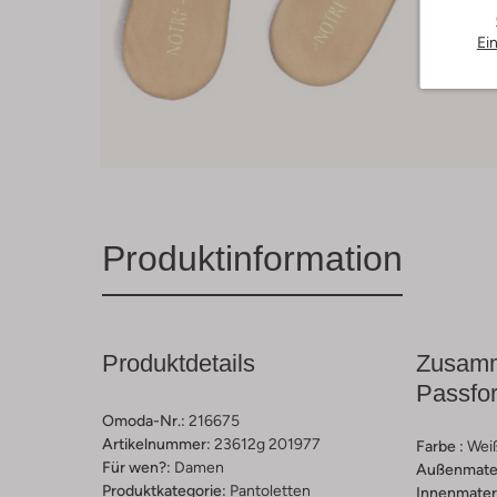
Ei
Produktinformation
Produktdetails
Zusamm
Passfo
Omoda-Nr.:
216675
Artikelnummer:
23612g 201977
Farbe :
Wei
Für wen?:
Damen
Außenmater
Produktkategorie:
Pantoletten
Innenmateri