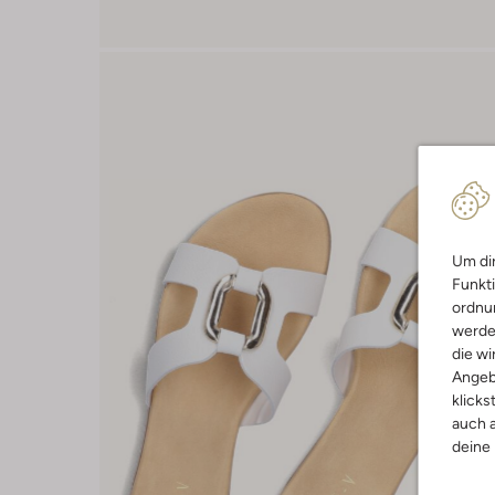
Um dir
Funkti
ordnun
werde
die wi
Angeb
klicks
auch a
deine