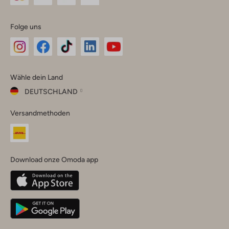
Folge uns
Omoda
Omoda
Omoda
Omoda
Omoda
Wähle dein Land
Instagram
Facebook
TikTok
LinkedIn
YouTube
DEUTSCHLAND
Wähle
Versandmethoden
dein
Schließ
Land
Nederland
België
(Nederlands)
Download onze Omoda app
Belgique
(Français)
Deutschland