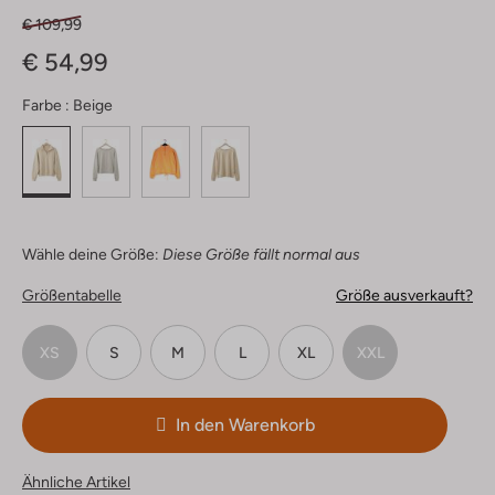
€ 109,99
€ 54,99
Farbe :
Beige
Wähle deine Größe:
Diese Größe fällt normal aus
Größentabelle
Größe ausverkauft?
XS
S
M
L
XL
XXL
In den Warenkorb
Ähnliche Artikel