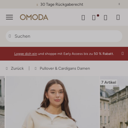
30 Tage Rückgaberecht
Menü
Logge dich ein
und shoppe mit Early Access bis zu
50 % Rabatt.
Zurück
Pullover & Cardigans Damen
7 Artikel