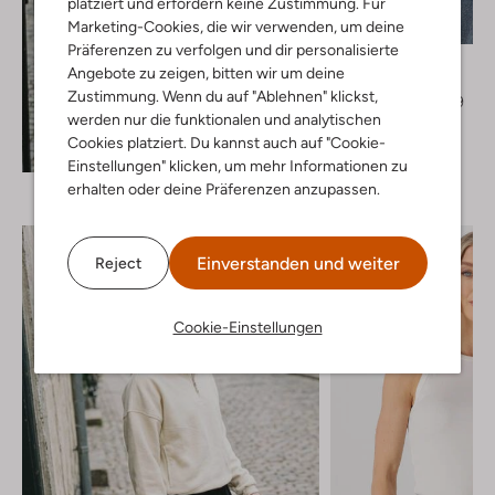
platziert und erfordern keine Zustimmung. Für
Letzter Artikel
Marketing-Cookies, die wir verwenden, um deine
-20%
Präferenzen zu verfolgen und dir personalisierte
Notre-V
Angebote zu zeigen, bitten wir um deine
Top
Zustimmung. Wenn du auf "Ablehnen" klickst,
€ 29,99
€ 23,99
werden nur die funktionalen und analytischen
+ mehr farben
Cookies platziert. Du kannst auch auf "Cookie-
Entdecke den Look
Einstellungen" klicken, um mehr Informationen zu
erhalten oder deine Präferenzen anzupassen.
Einverstanden und weiter
Reject
Cookie-Einstellungen