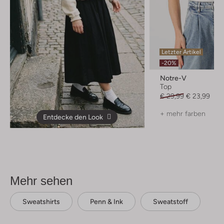
Letzter Artikel
-20%
Notre-V
Top
€ 29,99
€ 23,99
+ mehr farben
Entdecke den Look
Mehr sehen
Sweatshirts
Penn & Ink
Sweatstoff