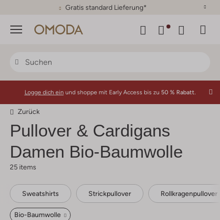
30 Tage Rückgaberecht
Menü
Logge dich ein
und shoppe mit Early Access bis zu
50 % Rabatt.
Zurück
Pullover & Cardigans
Damen Bio-Baumwolle
25 items
Sweatshirts
Strickpullover
Rollkragenpullover
Bio-Baumwolle