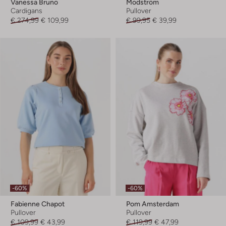
Vanessa Bruno
Modström
Cardigans
Pullover
€ 274,99
€ 109,99
€ 99,95
€ 39,99
-60%
-60%
Fabienne Chapot
Pom Amsterdam
Pullover
Pullover
€ 109,99
€ 43,99
€ 119,99
€ 47,99