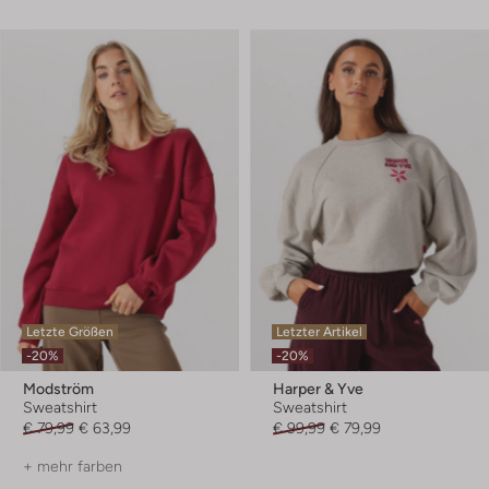
Letzte Größen
Letzter Artikel
-20%
-20%
Modström
Harper & Yve
Sweatshirt
Sweatshirt
€ 79,99
€ 63,99
€ 99,99
€ 79,99
+ mehr farben