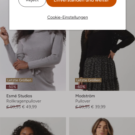
Cookie-Einstellungen
Letzte Größen
Letzte Größen
-50%
-60%
Esmé Studios
Modström
Rollkragenpullover
Pullover
€ 99,95
€ 49,99
€ 99,95
€ 39,99