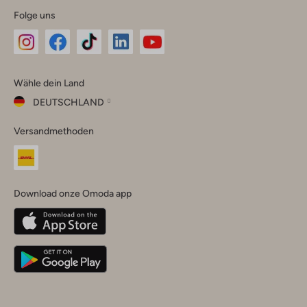
Folge uns
Omoda
Omoda
Omoda
Omoda
Omoda
Wähle dein Land
Instagram
Facebook
TikTok
LinkedIn
YouTube
DEUTSCHLAND
Wähle
Versandmethoden
dein
Schließ
Land
Nederland
België
(Nederlands)
Download onze Omoda app
Belgique
(Français)
Deutschland