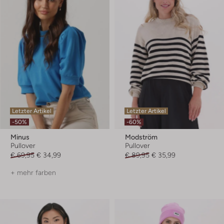
Letzter Artikel
Letzter Artikel
-50%
-60%
Minus
Modström
Pullover
Pullover
€ 69,95
€ 34,99
€ 89,95
€ 35,99
+ mehr farben