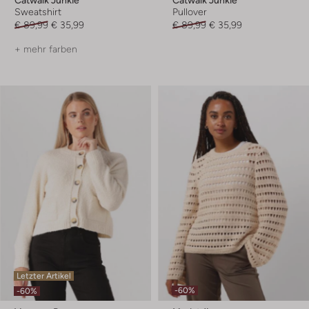
Sweatshirt
Pullover
€ 89,99
€ 35,99
€ 89,99
€ 35,99
+ mehr farben
Letzter Artikel
-60%
-60%