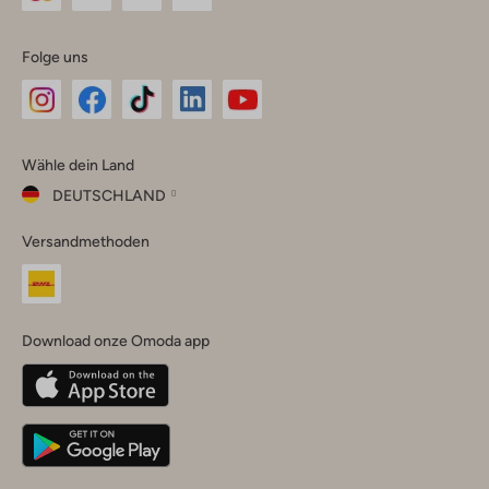
Folge uns
Omoda
Omoda
Omoda
Omoda
Omoda
Wähle dein Land
Instagram
Facebook
TikTok
LinkedIn
YouTube
DEUTSCHLAND
Wähle
Versandmethoden
dein
Schließ
Land
Nederland
België
(Nederlands)
Download onze Omoda app
Belgique
(Français)
Deutschland