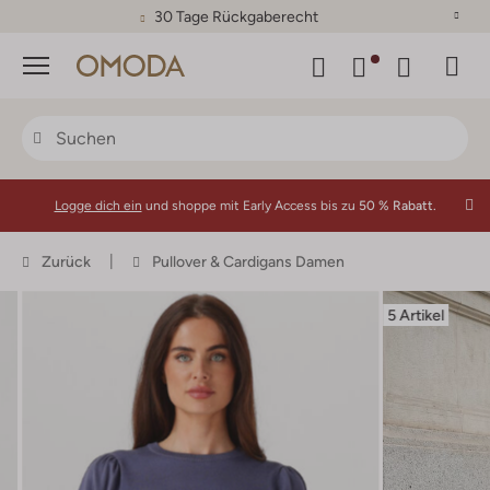
30 Tage Rückgaberecht
Menü
Logge dich ein
und shoppe mit Early Access bis zu
50 % Rabatt.
Zurück
Pullover & Cardigans Damen
5 Artikel