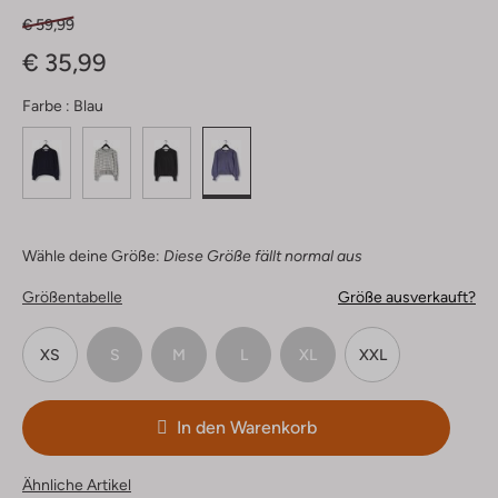
€ 59,99
€ 35,99
Farbe :
Blau
Wähle deine Größe:
Diese Größe fällt normal aus
Größentabelle
Größe ausverkauft?
XS
S
M
L
XL
XXL
In den Warenkorb
Ähnliche Artikel