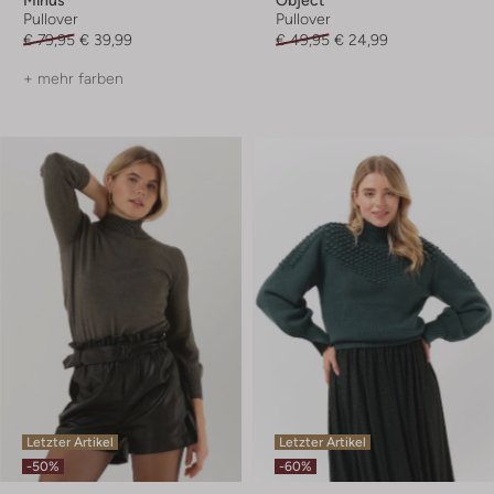
Pullover
Pullover
€ 79,95
€ 39,99
€ 49,95
€ 24,99
+ mehr farben
Letzter Artikel
Letzter Artikel
-50%
-60%