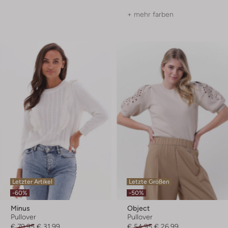
+ mehr farben
Letzter Artikel
Letzte Größen
-60%
-50%
Minus
Object
Pullover
Pullover
€ 79,95
€ 31,99
€ 54,95
€ 26,99