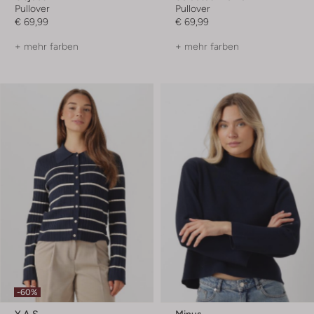
Pullover
Pullover
€ 69,99
€ 69,99
+ mehr farben
+ mehr farben
-60%
Y.a.s.
Minus