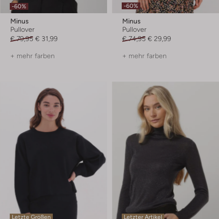
-60%
-60%
Minus
Minus
Pullover
Pullover
€ 79,95
€ 31,99
€ 74,95
€ 29,99
+ mehr farben
+ mehr farben
Letzte Größen
Letzter Artikel