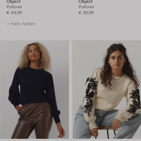
Object
Object
Pullover
Pullover
€ 49,99
€ 39,99
+ mehr farben