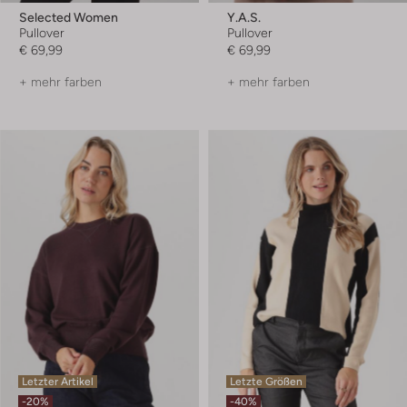
Selected Women
Y.a.s.
Pullover
Pullover
€ 69,99
€ 69,99
+ mehr farben
+ mehr farben
Letzter Artikel
Letzte Größen
-20%
-40%