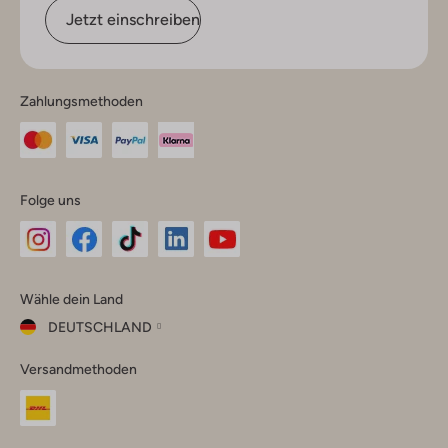
Jetzt einschreiben
Zahlungsmethoden
Folge uns
Omoda
Omoda
Omoda
Omoda
Omoda
Wähle dein Land
Instagram
Facebook
TikTok
LinkedIn
YouTube
DEUTSCHLAND
Wähle
Versandmethoden
dein
Schließ
Land
Nederland