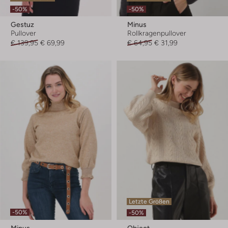
-50%
-50%
Gestuz
Minus
Pullover
Rollkragenpullover
€ 139,95
€ 69,99
€ 64,95
€ 31,99
Letzte Größen
-50%
-50%
Minus
Object