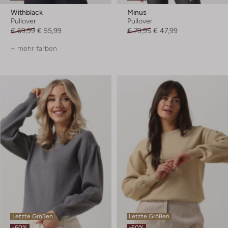
Withblack
Minus
Pullover
Pullover
€ 69,99
€ 55,99
€ 79,95
€ 47,99
+ mehr farben
Letzte Größen
Letzte Größen
-60%
-60%