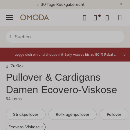
30 Tage Rückgaberecht
Menü
Logge dich ein
und shoppe mit Early Access bis zu
50 % Rabatt.
Zurück
Pullover & Cardigans
Damen Ecovero-Viskose
34 items
Strickpullover
Rollkragenpullover
Pullover
Ecovero-Viskose