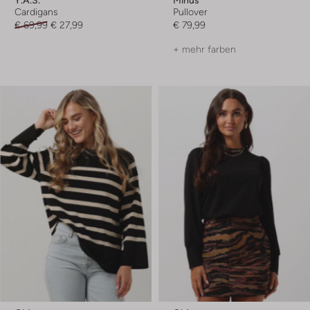
Cardigans
Pullover
€ 69,99
€ 27,99
€ 79,99
+ mehr farben