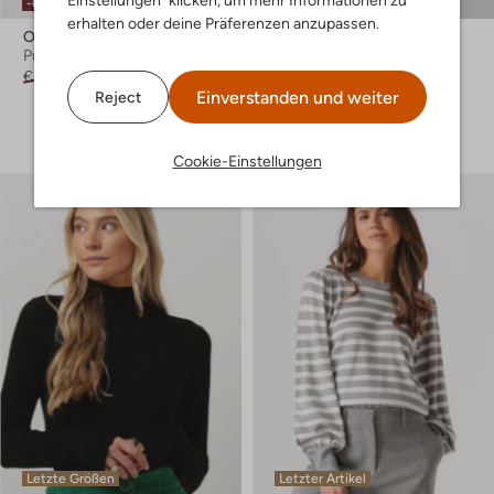
Einstellungen" klicken, um mehr Informationen zu
-60%
erhalten oder deine Präferenzen anzupassen.
Object
Selected Women
Pullover
Pullover
€ 44,99
€ 17,99
€ 69,99
Einverstanden und weiter
Reject
+ mehr farben
Cookie-Einstellungen
Letzte Größen
Letzter Artikel