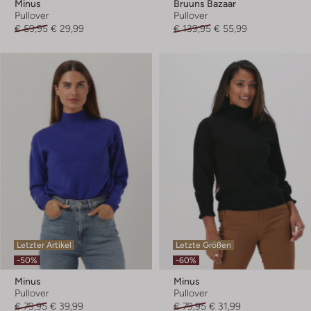
Minus
Bruuns Bazaar
Pullover
Pullover
€ 59,95
€ 29,99
€ 139,95
€ 55,99
Letzter Artikel
Letzte Größen
-50%
-60%
Minus
Minus
Pullover
Pullover
€ 79,95
€ 39,99
€ 79,95
€ 31,99