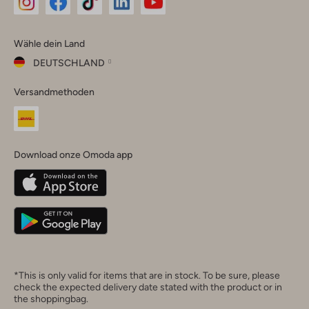
Omoda
Omoda
Omoda
Omoda
Omoda
Wähle dein Land
Instagram
Facebook
TikTok
LinkedIn
YouTube
DEUTSCHLAND
Wähle
Versandmethoden
dein
Schließ
Land
Nederland
België
(Nederlands)
Download onze Omoda app
Belgique
(Français)
Deutschland
*This is only valid for items that are in stock. To be sure, please
check the expected delivery date stated with the product or in
the shoppingbag.