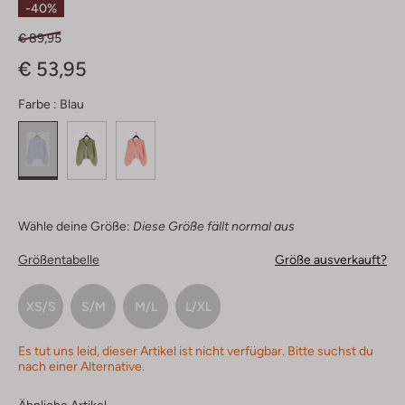
-40%
€ 89,95
€ 53,95
Farbe :
Blau
Wähle deine Größe:
Diese Größe fällt normal aus
Größentabelle
Größe ausverkauft?
XS/S
S/M
M/L
L/XL
Es tut uns leid, dieser Artikel ist nicht verfügbar. Bitte suchst du
nach einer Alternative.