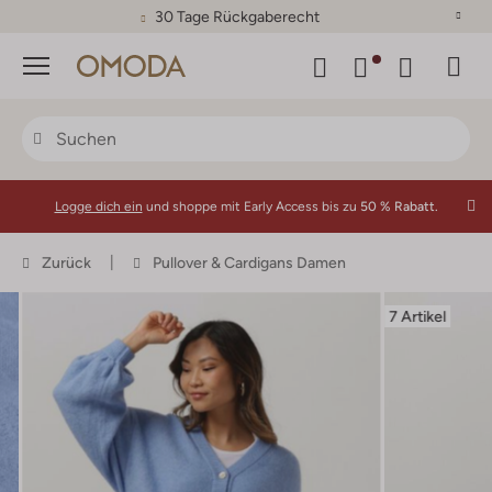
30 Tage Rückgaberecht
Menü
Logge dich ein
und shoppe mit Early Access bis zu
50 % Rabatt.
Zurück
Pullover & Cardigans Damen
7 Artikel