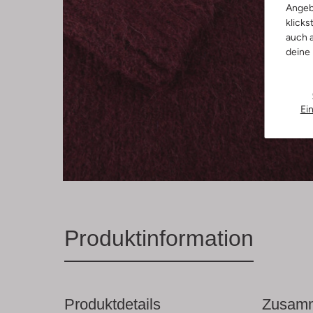
Angeb
klicks
auch a
deine
Ei
Produktinformation
Produktdetails
Zusamm