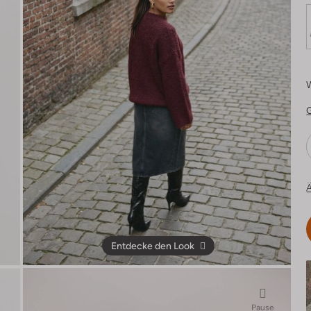
Ä
Entdecke den Look
Pause