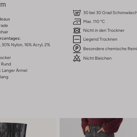
rm
30 bei 30 Grad Schonwäsc
deaux
Max. 110 °C
rade
Nicht in den Trockner
hair
ercentages:
Liegend Trocknen
 30% Nylon, 16% Acryl, 2%
Besondere chemische Rein
ocker
Nicht Bleichen
Rund
:
Langer Ärmel
lang