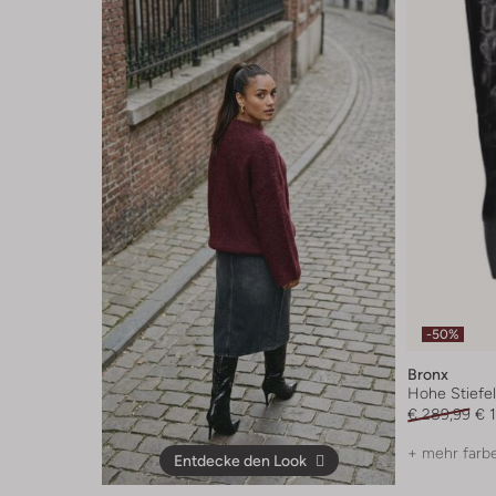
-50%
Bronx
Hohe Stiefe
€ 289,99
€ 
+ mehr farb
Entdecke den Look