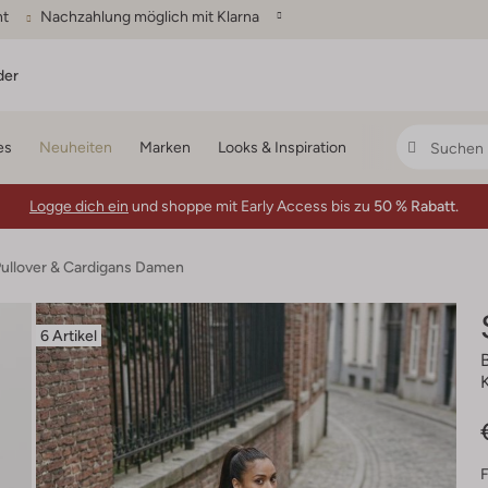
ht
Nachzahlung möglich mit Klarna
der
es
Neuheiten
Marken
Looks & Inspiration
Logge dich ein
und shoppe mit Early Access bis zu
50 % Rabatt.
ullover & Cardigans Damen
6 Artikel
F