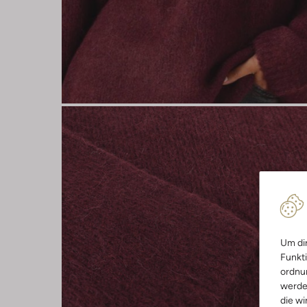
Um dir
Funkti
ordnun
werde
die wi