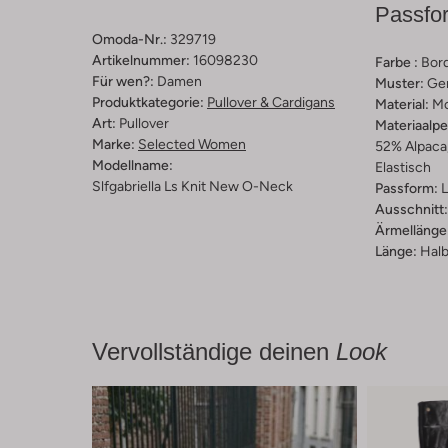
Passfo
Omoda-Nr.:
329719
Artikelnummer:
16098230
Farbe :
Bor
Für wen?:
Damen
Muster:
Ge
Produktkategorie:
Pullover & Cardigans
Material:
Mo
Art:
Pullover
Materiaalp
Marke:
Selected Women
52% Alpaca,
Modellname:
Elastisch
Slfgabriella Ls Knit New O-Neck
Passform:
L
Ausschnitt:
Ärmellänge
Länge:
Halb
Vervollständige deinen
Look