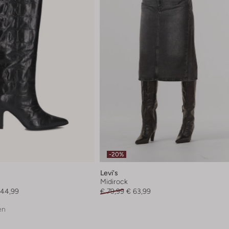
-20%
Levi's
l
Midirock
144,99
€ 79,99
€ 63,99
en