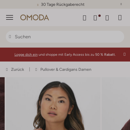
30 Tage Rückgaberecht
Menü
Logge dich ein
und shoppe mit Early Access bis zu
50 % Rabatt.
Zurück
Pullover & Cardigans Damen