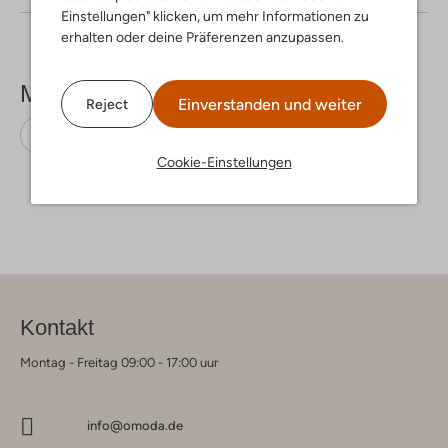
Einstellungen" klicken, um mehr Informationen zu
erhalten oder deine Präferenzen anzupassen.
Mehr sehen
Einverstanden und weiter
Reject
Pullover
Tiger Of Sweden
Wolle
Cookie-Einstellungen
Kontakt
Montag - Freitag 09:00 - 17:00 uur
info@omoda.de