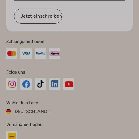
Jetzt einschreiben
Zahlungsmethoden
Folge uns
Omoda
Omoda
Omoda
Omoda
Omoda
Wähle dein Land
Instagram
Facebook
TikTok
LinkedIn
YouTube
DEUTSCHLAND
Wähle
Versandmethoden
dein
Schließ
Land