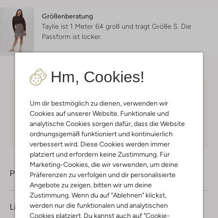
Größenberatung
Taylie ist 1 Meter 64 groß und trägt Größe S.
Die
Passform ist
locker
.
Hm, Cookies!
Kostenloser Versand
ab € 75 für Club-Omoda
Um dir bestmöglich zu dienen, verwenden wir
Mitglieder in Deutschland
Cookies auf unserer Website. Funktionale und
Kauf auf Rechnung
30 Tagen
Rückgaberecht
analytische Cookies sorgen dafür, dass die Website
ordnungsgemäß funktioniert und kontinuierlich
verbessert wird. Diese Cookies werden immer
platziert und erfordern keine Zustimmung. Für
Marketing-Cookies, die wir verwenden, um deine
Produktinformation
Präferenzen zu verfolgen und dir personalisierte
Angebote zu zeigen, bitten wir um deine
Zustimmung. Wenn du auf "Ablehnen" klickst,
werden nur die funktionalen und analytischen
Lieferung & Rückgabe
Cookies platziert. Du kannst auch auf "Cookie-