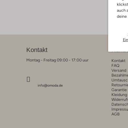
klicks
auch a
deine
Ei
Kontakt
Kunde
Montag - Freitag 09:00 - 17:00 uur
Kontakt
FAQ
Versand
Bezahlm
Umtausc
Retourni
info@omoda.de
Garantie
Kleidung
Widerruf
Datensc
Impress
AGB