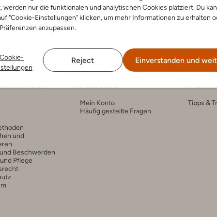
t, werden nur die funktionalen und analytischen Cookies platziert. Du ka
uf "Cookie-Einstellungen" klicken, um mehr Informationen zu erhalten o
 Präferenzen anzupassen.
Cookie-
Reject
Einverstanden und weit
nstellungen
nservice
Account
Fashi
Mein Konto
Tipps & T
Häufig gestellte Fragen
ethoden
hen und
eren
 und Beschwerden
 und Pflege
srecht
hutz
um