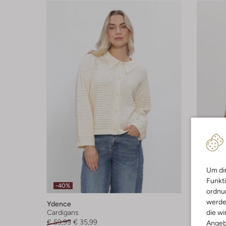
Um dir
Funkti
-40%
-20%
ordnun
werde
Ydence
Ydence
die wi
Cardigans
Cardigan
€ 59,99
€ 35,99
€ 59,99
Angeb