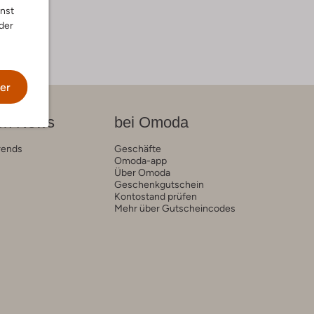
nnst
der
er
on News
bei Omoda
rends
Geschäfte
Omoda-app
Über Omoda
Geschenkgutschein
Kontostand prüfen
Mehr über Gutscheincodes