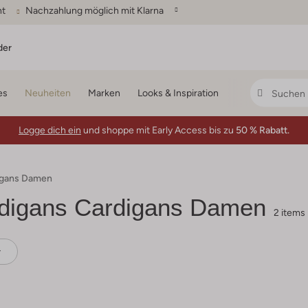
ht
Nachzahlung möglich mit Klarna
der
es
Neuheiten
Marken
Looks & Inspiration
Logge dich ein
und shoppe mit Early Access bis zu
50 % Rabatt.
digans Damen
rdigans Cardigans Damen
2 items
r