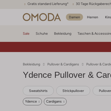
Gratis standard Lieferung*
30 Tage Rückgaberec
Damen
Herren
Kin
Sale
Schuhe
Bekleidung
Taschen & Accessoir
Bekleidung
Pullover & Cardigans
Pullover & Car
Ydence
Pullover & Ca
Sweatshirts
Strickpullover
Pullove
Ydence
Cardigans