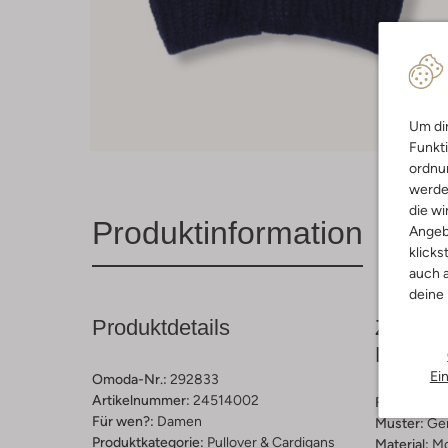
Um dir
Funkti
ordnun
werde
die wi
Produktinformation
Angeb
klicks
auch a
deine
Produktdetails
Zusamm
Passfo
Ei
Omoda-Nr.:
292833
Artikelnummer:
24514002
Farbe :
Dun
Für wen?:
Damen
Muster:
Ge
Produktkategorie:
Pullover & Cardigans
Material:
Mo