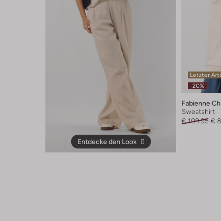
Letzter Art
-20%
Fabienne Ch
Sweatshirt
€ 109,95
€ 8
Entdecke den Look