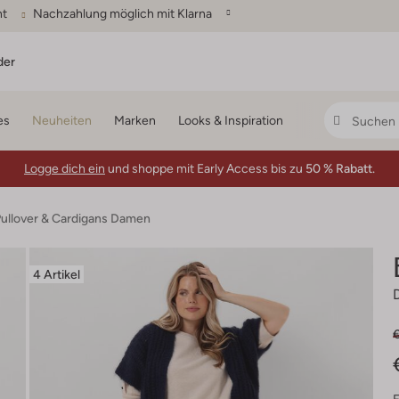
ht
Nachzahlung möglich mit Klarna
der
es
Neuheiten
Marken
Looks & Inspiration
Logge dich ein
und shoppe mit Early Access bis zu
50 % Rabatt.
ullover & Cardigans Damen
4 Artikel