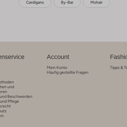
Cardigans
By-Bar
Mohair
nservice
Account
Fashi
Mein Konto
Tipps & T
Häufig gestellte Fragen
ethoden
hen und
eren
 und Beschwerden
 und Pflege
srecht
hutz
um