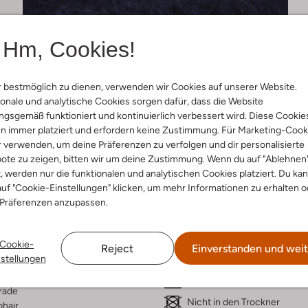
Hm, Cookies!
 bestmöglich zu dienen, verwenden wir Cookies auf unserer Website.
onale und analytische Cookies sorgen dafür, dass die Website
gsgemäß funktioniert und kontinuierlich verbessert wird. Diese Cookie
n immer platziert und erfordern keine Zustimmung. Für Marketing-Cook
r verwenden, um deine Präferenzen zu verfolgen und dir personalisierte
Lieferung & Rückgabe
ote zu zeigen, bitten wir um deine Zustimmung. Wenn du auf "Ablehnen
t, werden nur die funktionalen und analytischen Cookies platziert. Du ka
uf "Cookie-Einstellungen" klicken, um mehr Informationen zu erhalten o
 Präferenzen anzupassen.
ensetzung &
Waschanleitung
rm
Cookie-
Reject
Einverstanden und weit
nstellungen
Handwäsche
kelblau
Max. 110 °C
rade
Nicht in den Trockner
hair