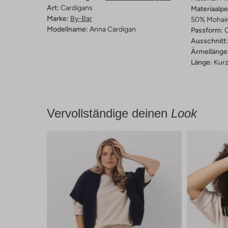
Art:
Cardigans
Materiaalp
Marke:
By-Bar
50% Mohair
Modellname:
Anna Cardigan
Passform:
O
Ausschnitt:
Ärmellänge
Länge:
Kur
Vervollständige deinen
Look