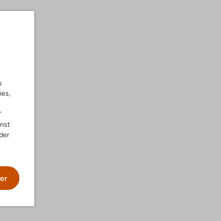
s
ies,
"
nnst
der
er