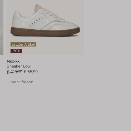
Letzter Artikel
-70%
Nubikk
Sneaker Low
€ 219,99
€ 65,99
+ mehr farben