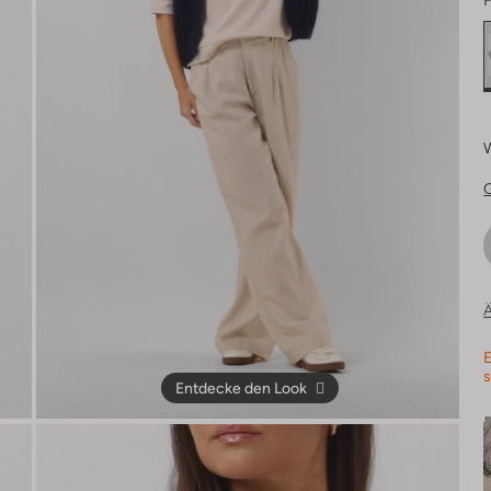
F
Ä
E
s
Entdecke den Look