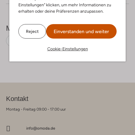
Einstellungen" klicken, um mehr Informationen zu
erhalten oder deine Präferenzen anzupassen.
Mehr sehen
Einverstanden und weiter
Reject
Cardigans
Tommy Jeans
Polyamid
Cookie-Einstellungen
Kontakt
Montag - Freitag 09:00 - 17:00 uur
info@omoda.de