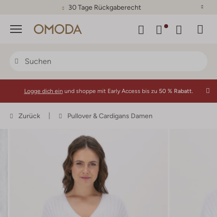
30 Tage Rückgaberecht
Menü
Logge dich ein
und shoppe mit Early Access bis zu
50 % Rabatt.
Zurück
Pullover & Cardigans Damen