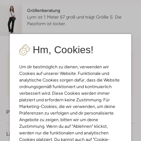
Größenberatung
Lynn ist 1 Meter 67 groß und trägt Größe S.
Die
Passform ist
locker
.
Hm, Cookies!
Kostenloser Versand
ab € 75 für Club-Omoda
Um dir bestmöglich zu dienen, verwenden wir
Mitglieder in Deutschland
Cookies auf unserer Website. Funktionale und
Kauf auf Rechnung
30 Tagen
Rückgaberecht
analytische Cookies sorgen dafür, dass die Website
ordnungsgemäß funktioniert und kontinuierlich
verbessert wird. Diese Cookies werden immer
platziert und erfordern keine Zustimmung. Für
Marketing-Cookies, die wir verwenden, um deine
Produktinformation
Präferenzen zu verfolgen und dir personalisierte
Angebote zu zeigen, bitten wir um deine
Zustimmung. Wenn du auf "Ablehnen" klickst,
werden nur die funktionalen und analytischen
Lieferung & Rückgabe
Cookies platziert. Du kannst auch auf "Cookie-