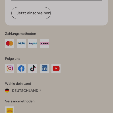
Jetzt einschreiben
Zahlungsmethoden
Folge uns
Omoda
Omoda
Omoda
Omoda
Omoda
Wähle dein Land
Instagram
Facebook
TikTok
LinkedIn
YouTube
DEUTSCHLAND
Wähle
Versandmethoden
dein
Schließ
Land