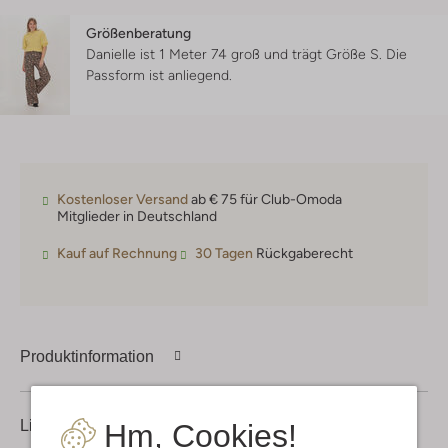
Größenberatung
Danielle ist 1 Meter 74 groß und trägt Größe S.
Die
Passform ist
anliegend
.
Kostenloser Versand
ab € 75 für Club-Omoda
Mitglieder in Deutschland
Kauf auf Rechnung
30 Tagen
Rückgaberecht
Produktinformation
Lieferung & Rückgabe
Hm, Cookies!