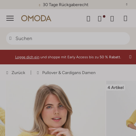
30 Tage Rückgaberecht
Menü
Logge dich ein
und shoppe mit Early Access bis zu
50 % Rabatt.
Zurück
Pullover & Cardigans Damen
4 Artikel