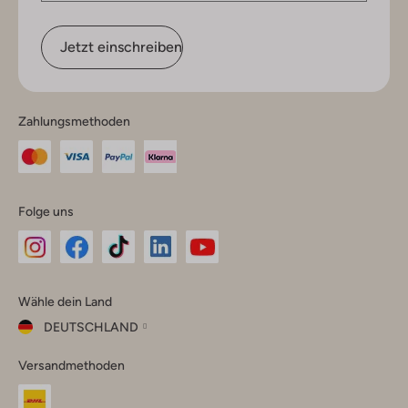
Jetzt einschreiben
Zahlungsmethoden
Folge uns
Omoda
Omoda
Omoda
Omoda
Omoda
Wähle dein Land
Instagram
Facebook
TikTok
LinkedIn
YouTube
DEUTSCHLAND
Wähle
Versandmethoden
dein
Schließ
Land