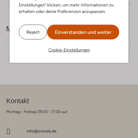
Einstellungen" klicken, um mehr Informationen zu
erhalten oder deine Präferenzen anzupassen.
Mehr sehen
Einverstanden und weiter
Reject
Sweatshirts
Leon & Harper
Baumwolle
Cookie-Einstellungen
Kontakt
Montag - Freitag 09:00 - 17:00 uur
info@omoda.de