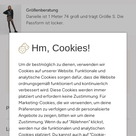
Größenberatung
Danielle ist 1 Meter 74 groß und trägt Größe S.
Die
Passform ist
locker
.
Hm, Cookies!
Kostenloser Versand
ab € 75 für Club-Omoda
Um dir bestmöglich zu dienen, verwenden wir
Mitglieder in Deutschland
Cookies auf unserer Website. Funktionale und
Kauf auf Rechnung
30 Tagen
Rückgaberecht
analytische Cookies sorgen dafür, dass die Website
ordnungsgemäß funktioniert und kontinuierlich
verbessert wird. Diese Cookies werden immer
platziert und erfordern keine Zustimmung. Für
Marketing-Cookies, die wir verwenden, um deine
Produktinformation
Präferenzen zu verfolgen und dir personalisierte
Angebote zu zeigen, bitten wir um deine
Zustimmung. Wenn du auf "Ablehnen" klickst,
werden nur die funktionalen und analytischen
Lieferung & Rückgabe
Cookies platziert. Du kannst auch auf "Cookie-