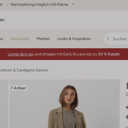
ht
Nachzahlung möglich mit Klarna
der
es
Neuheiten
Marken
Looks & Inspiration
Logge dich ein
und shoppe mit Early Access bis zu
50 % Rabatt.
ullover & Cardigans Damen
7 Artikel
€