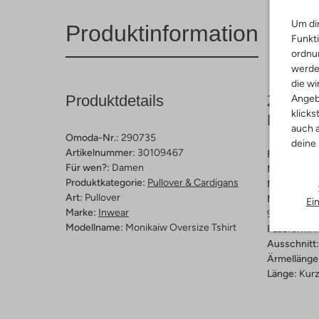
Um dir
Produktinformation
Funkti
ordnun
werde
die wi
Produktdetails
Zusamm
Angeb
klicks
Passfo
auch a
Omoda-Nr.:
290735
deine
Artikelnummer:
30109467
Farbe :
Grü
Für wen?:
Damen
Muster:
Ge
Produktkategorie:
Pullover & Cardigans
Material:
Wo
Art:
Pullover
Materiaalp
Ei
Marke:
Inwear
90% Wol, 1
Modellname:
Monikaiw Oversize Tshirt
Passform:
R
Ausschnitt:
Ärmellänge
Länge:
Kur