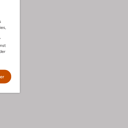
s
ies,
"
nnst
der
er