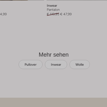
Inwear
Pantalon
94,99
€ 119,95
€ 47,99
Mehr sehen
Pullover
Inwear
Wolle