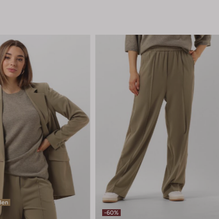
ßen
-60%