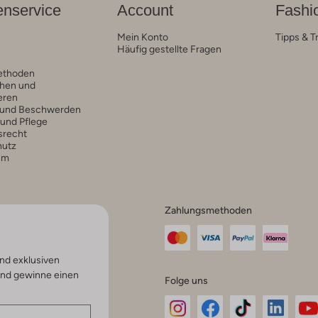
nservice
Account
Fashi
Mein Konto
Tipps & T
Häufig gestellte Fragen
ethoden
hen und
eren
 und Beschwerden
 und Pflege
srecht
hutz
um
Zahlungsmethoden
nd exklusiven
und gewinne einen
Folge uns