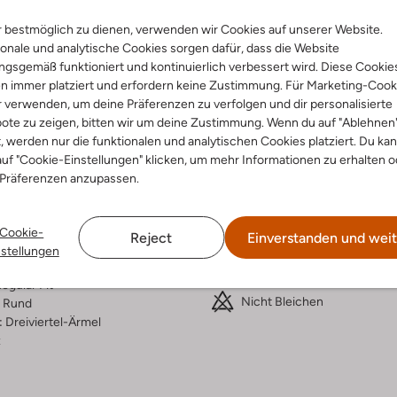
 bestmöglich zu dienen, verwenden wir Cookies auf unserer Website.
Lieferung & Rückgabe
onale und analytische Cookies sorgen dafür, dass die Website
gsgemäß funktioniert und kontinuierlich verbessert wird. Diese Cookie
n immer platziert und erfordern keine Zustimmung. Für Marketing-Cook
r verwenden, um deine Präferenzen zu verfolgen und dir personalisierte
ensetzung &
Waschanleitung
ote zu zeigen, bitten wir um deine Zustimmung. Wenn du auf "Ablehnen
t, werden nur die funktionalen und analytischen Cookies platziert. Du ka
rm
uf "Cookie-Einstellungen" klicken, um mehr Informationen zu erhalten o
Handwäsche
 Präferenzen anzupassen.
n
Max. 110 °C
rade
Nicht in den Trockner
lle
Cookie-
Reject
Einverstanden und weit
ercentages:
Liegend Trocknen
nstellungen
0% Cashmere
Chemisch Reinigen
egular Fit
Nicht Bleichen
Rund
:
Dreiviertel-Ärmel
z