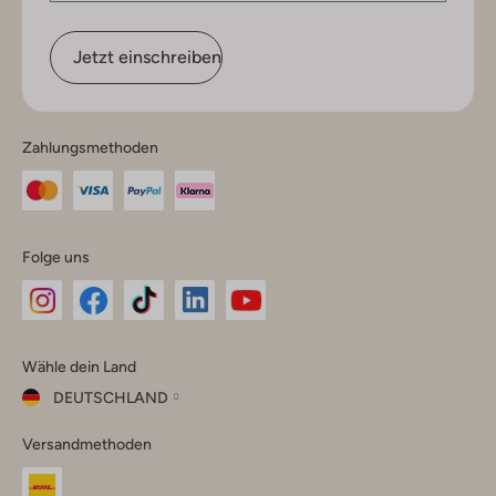
Jetzt einschreiben
Zahlungsmethoden
Folge uns
Omoda
Omoda
Omoda
Omoda
Omoda
Wähle dein Land
Instagram
Facebook
TikTok
LinkedIn
YouTube
DEUTSCHLAND
Wähle
Versandmethoden
dein
Schließ
Land