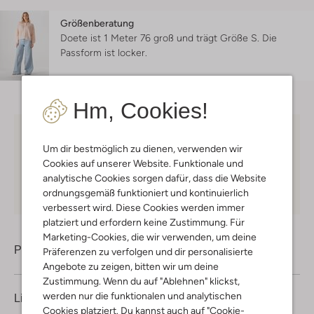
Größenberatung
Doete ist 1 Meter 76 groß und trägt Größe S.
Die
Passform ist
locker
.
Hm, Cookies!
Kostenloser Versand
ab € 75 für Club-Omoda
Um dir bestmöglich zu dienen, verwenden wir
Mitglieder in Deutschland
Cookies auf unserer Website. Funktionale und
Kauf auf Rechnung
30 Tagen
Rückgaberecht
analytische Cookies sorgen dafür, dass die Website
ordnungsgemäß funktioniert und kontinuierlich
verbessert wird. Diese Cookies werden immer
platziert und erfordern keine Zustimmung. Für
Marketing-Cookies, die wir verwenden, um deine
Produktinformation
Präferenzen zu verfolgen und dir personalisierte
Angebote zu zeigen, bitten wir um deine
Zustimmung. Wenn du auf "Ablehnen" klickst,
werden nur die funktionalen und analytischen
Lieferung & Rückgabe
Cookies platziert. Du kannst auch auf "Cookie-