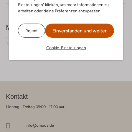
Einstellungen" klicken, um mehr Informationen zu
erhalten oder deine Präferenzen anzupassen.
Mehr sehen
Einverstanden und weiter
Reject
Pullover
Des Petits Hauts
Mohair
Cookie-Einstellungen
Kontakt
Montag - Freitag 09:00 - 17:00 uur
info@omoda.de