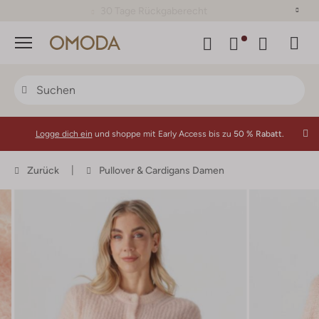
30 Tage Rückgaberecht
Menü
Logge dich ein
und shoppe mit Early Access bis zu
50 % Rabatt.
Zurück
Pullover & Cardigans Damen