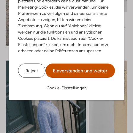
platziert und erfordern keine Zustimmung. Für
Marketing-Cookies, die wir verwenden, um deine
-20%
Präferenzen zu verfolgen und dir personalisierte
Neo Noir
Angebote zu zeigen, bitten wir um deine
Weite Hose
Zustimmung. Wenn du auf "Ablehnen" klickst,
€ 69,99
€ 55,99
werden nur die funktionalen und analytischen
Cookies platziert. Du kannst auch auf "Cookie-
Entdecke den Look
Einstellungen" klicken, um mehr Informationen zu
erhalten oder deine Präferenzen anzupassen.
Einverstanden und weiter
Reject
Cookie-Einstellungen