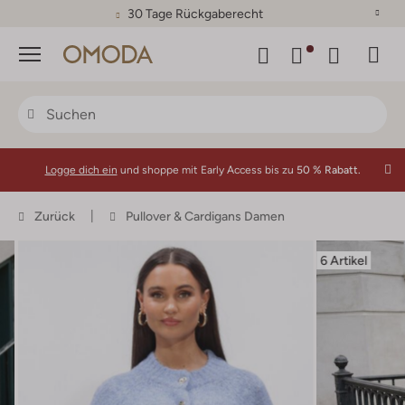
30 Tage Rückgaberecht
Menü
Logge dich ein
und shoppe mit Early Access bis zu
50 % Rabatt.
Zurück
Pullover & Cardigans Damen
6 Artikel