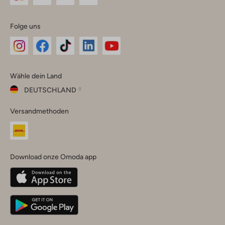
Folge uns
Omoda
Omoda
Omoda
Omoda
Omoda
Wähle dein Land
Instagram
Facebook
TikTok
LinkedIn
YouTube
DEUTSCHLAND
Wähle
Versandmethoden
dein
Schließ
Land
Nederland
België
(Nederlands)
Download onze Omoda app
Belgique
(Français)
Deutschland