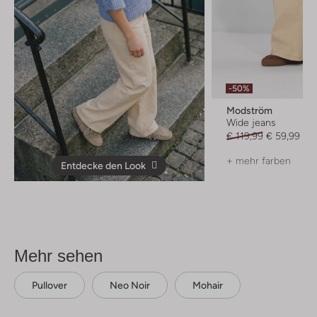
-50%
Modström
Wide jeans
€ 119,99
€ 59,99
+ mehr farben
Entdecke den Look
Mehr sehen
Pullover
Neo Noir
Mohair