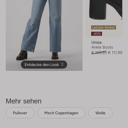
Letzter Artikel
-30%
Unisa
Ankle Boots
€ 159,95
€ 111,99
Entdecke den Look
Mehr sehen
Pullover
Msch Copenhagen
Wolle