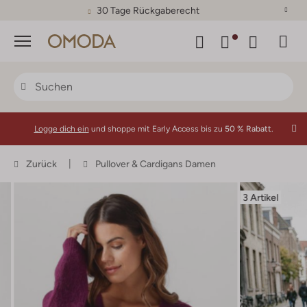
30 Tage Rückgaberecht
Menü
Logge dich ein
und shoppe mit Early Access bis zu
50 % Rabatt.
Zurück
Pullover & Cardigans Damen
3 Artikel