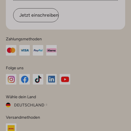
Jetzt einschreiben
Zahlungsmethoden
Folge uns
Omoda
Omoda
Omoda
Omoda
Omoda
Wähle dein Land
Instagram
Facebook
TikTok
LinkedIn
YouTube
DEUTSCHLAND
Wähle
Versandmethoden
dein
Schließ
Land