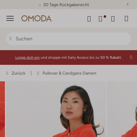
30 Tage Rückgaberecht
Menü
Logge dich ein
und shoppe mit Early Access bis zu
50 % Rabatt.
Zurück
Pullover & Cardigans Damen