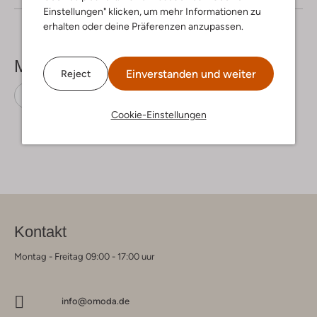
Einstellungen" klicken, um mehr Informationen zu
erhalten oder deine Präferenzen anzupassen.
Mehr sehen
Einverstanden und weiter
Reject
Cardigans
Ydence
Acryl
Cookie-Einstellungen
Kontakt
Montag - Freitag 09:00 - 17:00 uur
info@omoda.de