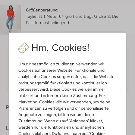
Größenberatung
Taylie ist 1 Meter 64 groß und trägt Größe S.
Die
Passform ist
anliegend
.
Hm, Cookies!
Kostenloser Versand
ab € 75 für Club-Omoda
Um dir bestmöglich zu dienen, verwenden wir
Mitglieder in Deutschland
Cookies auf unserer Website. Funktionale und
Kauf auf Rechnung
30 Tagen
Rückgaberecht
analytische Cookies sorgen dafür, dass die Website
ordnungsgemäß funktioniert und kontinuierlich
verbessert wird. Diese Cookies werden immer
platziert und erfordern keine Zustimmung. Für
Marketing-Cookies, die wir verwenden, um deine
Produktinformation
Präferenzen zu verfolgen und dir personalisierte
Angebote zu zeigen, bitten wir um deine
Zustimmung. Wenn du auf "Ablehnen" klickst,
werden nur die funktionalen und analytischen
Lieferung & Rückgabe
Cookies platziert. Du kannst auch auf "Cookie-