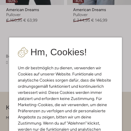
-60%
-40%
American Dreams
American Dreams
Pullover
Pullover
€ 160,95
€ 63,99
€ 244,95
€ 146,99
Hm, Cookies!
Bekleidung
Pullover & Cardigans
Pullover & Cardigans Damen
Um dir bestmöglich zu dienen, verwenden wir
Cookies auf unserer Website. Funktionale und
analytische Cookies sorgen dafür, dass die Website
ordnungsgemäß funktioniert und kontinuierlich
verbessert wird. Diese Cookies werden immer
platziert und erfordern keine Zustimmung. Für
Marketing-Cookies, die wir verwenden, um deine
Kontakt
Präferenzen zu verfolgen und dir personalisierte
Angebote zu zeigen, bitten wir um deine
Montag - Freitag 09:00 - 17:00 uur
Zustimmung. Wenn du auf "Ablehnen" klickst,
werden nur die funktionalen und analytischen