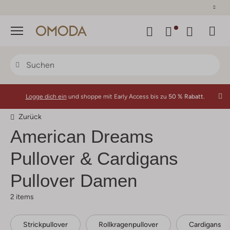
30 Tage Rückgaberecht
Menü
Logge dich ein
und shoppe mit Early Access bis zu
50 % Rabatt.
Zurück
American Dreams
Pullover & Cardigans
Pullover Damen
2 items
Strickpullover
Rollkragenpullover
Cardigans