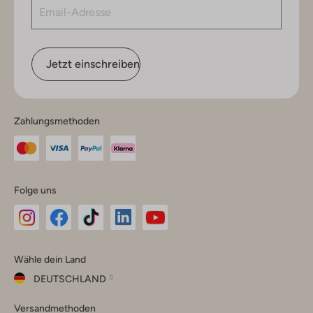
Jetzt einschreiben
Zahlungsmethoden
Folge uns
Omoda
Omoda
Omoda
Omoda
Omoda
Wähle dein Land
Instagram
Facebook
TikTok
LinkedIn
YouTube
DEUTSCHLAND
Wähle
Versandmethoden
dein