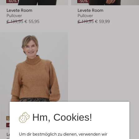
-60%
-50%
Levete Room
Levete Room
Pullover
Pullover
€ 139,95
€ 55,95
€ 119,95
€ 59,99
Hm, Cookies!
Letzter Artikel
-60%
Um dir bestmöglich zu dienen, verwenden wir
Levete Room