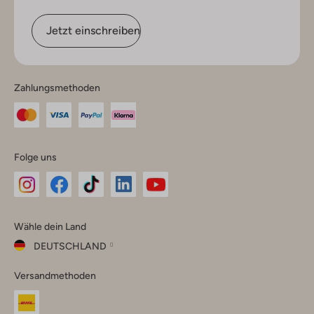
Jetzt einschreiben
Zahlungsmethoden
Folge uns
Omoda
Omoda
Omoda
Omoda
Omoda
Wähle dein Land
Instagram
Facebook
TikTok
LinkedIn
YouTube
DEUTSCHLAND
Wähle
Versandmethoden
dein
Schließ
Land
Nederland