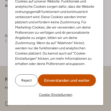
Pullover
Cookies auf unserer Website. Funktionale und
€ 149,95
€ 59,95
analytische Cookies sorgen dafür, dass die Website
ordnungsgemäß funktioniert und kontinuierlich
verbessert wird. Diese Cookies werden immer
platziert und erfordern keine Zustimmung. Für
Marketing-Cookies, die wir verwenden, um deine
Präferenzen zu verfolgen und dir personalisierte
Bekleidung
Pullover & Cardigans
Angebote zu zeigen, bitten wir um deine
Pullover & Cardigans Damen
Zustimmung. Wenn du auf "Ablehnen" klickst,
werden nur die funktionalen und analytischen
Cookies platziert. Du kannst auch auf "Cookie-
Einstellungen" klicken, um mehr Informationen zu
erhalten oder deine Präferenzen anzupassen.
Kontakt
Einverstanden und weiter
Reject
Montag - Freitag 09:00 - 17:00 uur
Cookie-Einstellungen
info@omoda.de