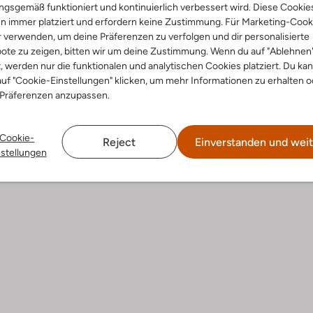
-50%
gsgemäß funktioniert und kontinuierlich verbessert wird. Diese Cookie
n immer platziert und erfordern keine Zustimmung. Für Marketing-Cook
Milano
Vanessa Bruno
r verwenden, um deine Präferenzen zu verfolgen und dir personalisierte
Pullover
€ 79,99
€ 264,95
€ 131,99
ote zu zeigen, bitten wir um deine Zustimmung. Wenn du auf "Ablehnen
t, werden nur die funktionalen und analytischen Cookies platziert. Du ka
uf "Cookie-Einstellungen" klicken, um mehr Informationen zu erhalten o
 Präferenzen anzupassen.
Cookie-
Reject
Einverstanden und weit
nstellungen