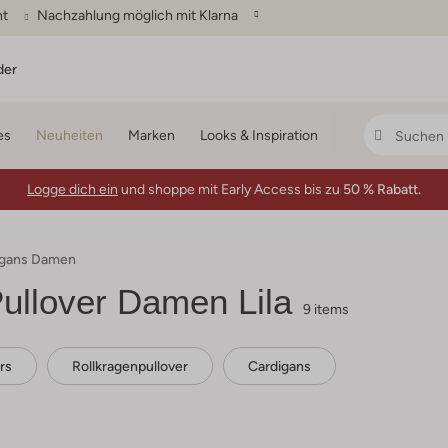
ht
Nachzahlung möglich mit Klarna
der
es
Neuheiten
Marken
Looks & Inspiration
Logge dich ein
und shoppe mit Early Access bis zu
50 % Rabatt.
digans Damen
Pullover Damen Lila
9 items
rs
Rollkragenpullover
Cardigans