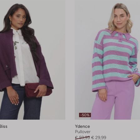
-50%
Biss
Ydence
Pullover
€ 59,99
€ 29,99