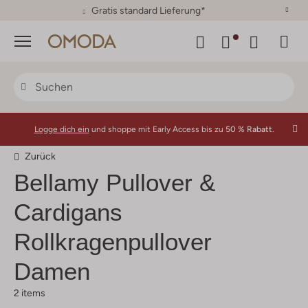
30 Tage Rückgaberecht
Menü
Logge dich ein
und shoppe mit Early Access bis zu
50 % Rabatt.
Zurück
Bellamy
Pullover &
Cardigans
Rollkragenpullover
Damen
2 items