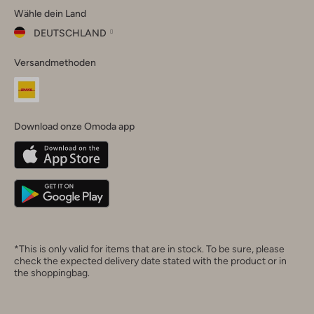
Wähle dein Land
Instagram
Facebook
TikTok
LinkedIn
YouTube
DEUTSCHLAND
Wähle
Versandmethoden
dein
Schließ
Land
Nederland
België
(Nederlands)
Download onze Omoda app
Belgique
(Français)
Deutschland
*This is only valid for items that are in stock. To be sure, please
check the expected delivery date stated with the product or in
the shoppingbag.