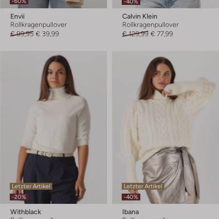
-60%
-40%
Envii
Calvin Klein
Rollkragenpullover
Rollkragenpullover
€ 99,95
€ 39,99
€ 129,99
€ 77,99
Letzter Artikel
Letzter Artikel
-20%
-40%
Withblack
Ibana