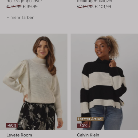
Rollkragenpullover
Rollkragenpullover
€ 49,99
€ 39,99
€ 169,95
€ 101,99
+ mehr farben
Letzter Artikel
-60%
-50%
Levete Room
Calvin Klein