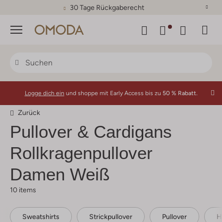
30 Tage Rückgaberecht
Menü
Logge dich ein
und shoppe mit Early Access bis zu
50 % Rabatt.
Zurück
Pullover & Cardigans
Rollkragenpullover
Damen Weiß
10 items
Sweatshirts
Strickpullover
Pullover
H