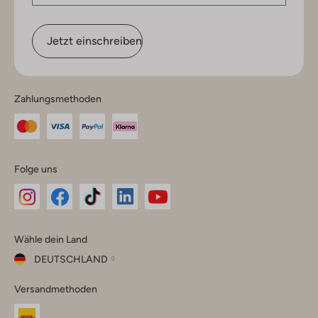
Jetzt einschreiben
Zahlungsmethoden
Folge uns
Omoda
Omoda
Omoda
Omoda
Omoda
Wähle dein Land
Instagram
Facebook
TikTok
LinkedIn
YouTube
DEUTSCHLAND
Wähle
Versandmethoden
dein
Schließ
Land