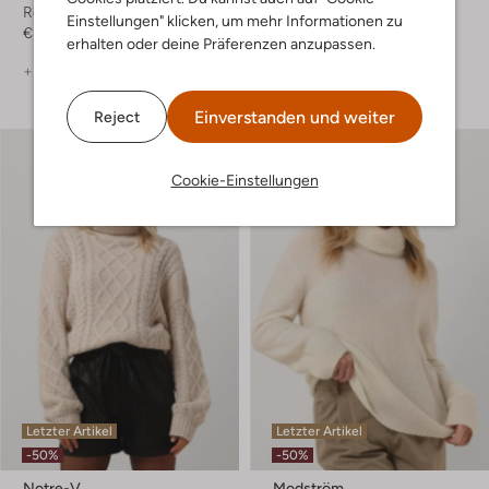
Rollkragenpullover
Rollkragenpullover
Einstellungen" klicken, um mehr Informationen zu
€ 69,95
€ 139,95
€ 69,99
erhalten oder deine Präferenzen anzupassen.
+ mehr farben
Einverstanden und weiter
Reject
Cookie-Einstellungen
Letzter Artikel
Letzter Artikel
-50%
-50%
Notre-V
Modström