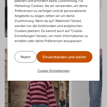
platziert und erfordern keine Zustimmung. Für
Marketing-Cookies, die wir verwenden, um deine
Präferenzen zu verfolgen und dir personalisierte
Neo Noir
Angebote zu zeigen, bitten wir um deine
Barrel jeans
Zustimmung. Wenn du auf "Ablehnen" klickst,
€ 89,99
werden nur die funktionalen und analytischen
Cookies platziert. Du kannst auch auf "Cookie-
Entdecke den Look
Einstellungen" klicken, um mehr Informationen zu
erhalten oder deine Präferenzen anzupassen.
Einverstanden und weiter
Reject
Cookie-Einstellungen