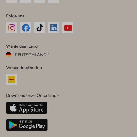
Folge uns
Omoda
Omoda
Omoda
Omoda
Omoda
Wähle dein Land
Instagram
Facebook
TikTok
LinkedIn
YouTube
DEUTSCHLAND
Wähle
Versandmethoden
dein
Schließ
Land
Nederland
België
(Nederlands)
Download onze Omoda app
Belgique
(Français)
Deutschland