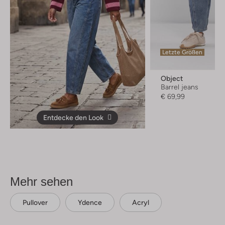
Letzte Größen
Object
Barrel jeans
€ 69,99
Entdecke den Look
Mehr sehen
Pullover
Ydence
Acryl