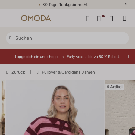
30 Tage Rückgaberecht
Menü
Logge dich ein
und shoppe mit Early Access bis zu
50 % Rabatt.
Zurück
Pullover & Cardigans Damen
6 Artikel