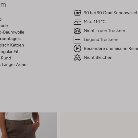
rm
30 bei 30 Grad Schonwäsc
d
Max. 110 °C
rade
Nicht in den Trockner
o-Baumwolle
ercentages:
Liegend Trocknen
gisch Katoen
Besondere chemische Rein
egular Fit
Nicht Bleichen
Rund
:
Langer Ärmel
z