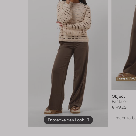
Letzte Grö
Object
Pantalon
€ 49,99
+ mehr farb
Entdecke den Look