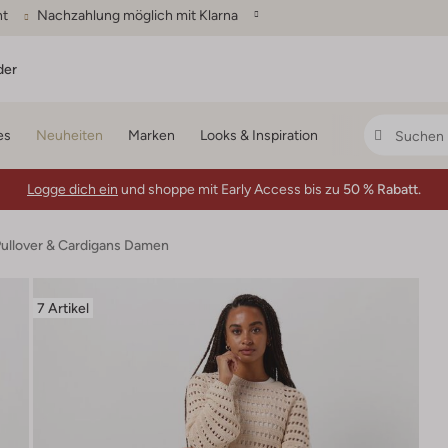
ht
Nachzahlung möglich mit Klarna
der
es
Neuheiten
Marken
Looks & Inspiration
Logge dich ein
und shoppe mit Early Access bis zu
50 % Rabatt.
ullover & Cardigans Damen
7 Artikel