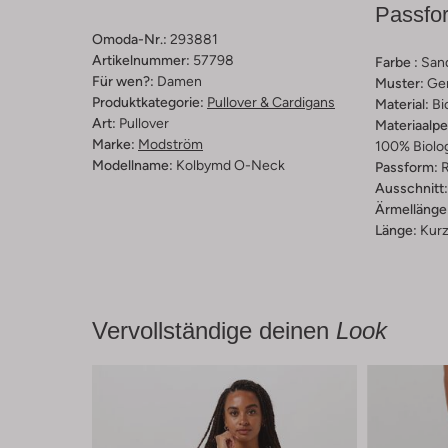
Passfo
Omoda-Nr.:
293881
Artikelnummer:
57798
Farbe :
San
Für wen?:
Damen
Muster:
Ge
Produktkategorie:
Pullover & Cardigans
Material:
Bi
Art:
Pullover
Materiaalp
Marke:
Modström
100% Biolo
Modellname:
Kolbymd O-Neck
Passform:
R
Ausschnitt:
Ärmellänge
Länge:
Kur
Vervollständige deinen
Look