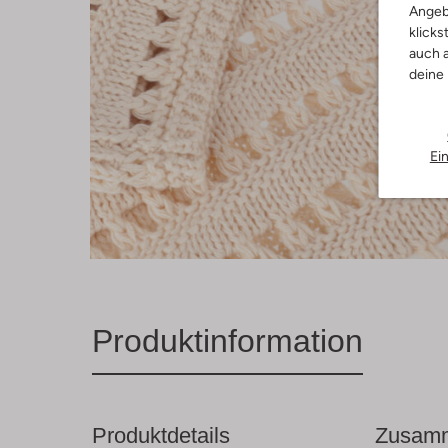
Angeb
klicks
auch a
deine
Ei
Produktinformation
Produktdetails
Zusamm