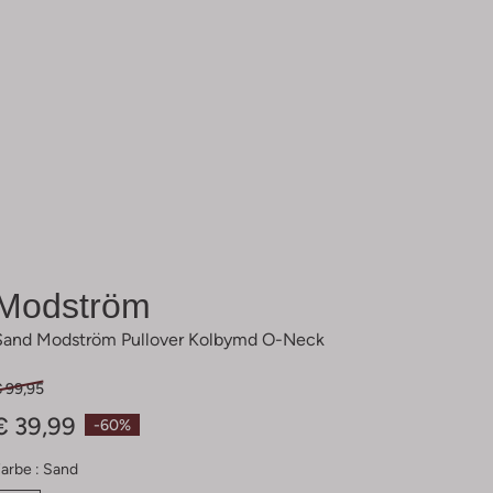
Modström
Sand Modström Pullover Kolbymd O-Neck
€ 99,95
€ 39,99
-60%
arbe :
Sand