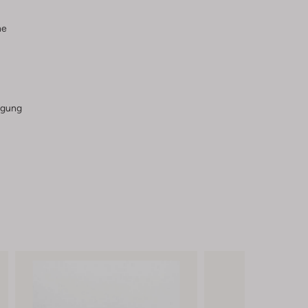
he
igung