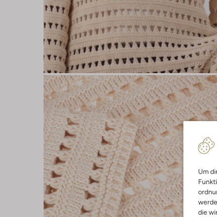
Um dir
Funkti
ordnun
werde
die wi