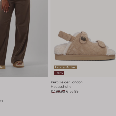
ßen
Letzter Artikel
-70%
Kurt Geiger London
Hausschuhe
€ 189,95
€ 56,99
en