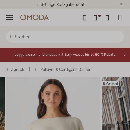
30 Tage Rückgaberecht
Menü
Logge dich ein
und shoppe mit Early Access bis zu
50 % Rabatt.
Zurück
Pullover & Cardigans Damen
5 Artikel