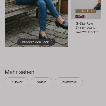
Letzter Artikel
-40%
G-Star Raw
Skinny Jeans
€ 99,99
€ 59,99
Entdecke den Look
Mehr sehen
Pullover
Nukus
Baumwolle