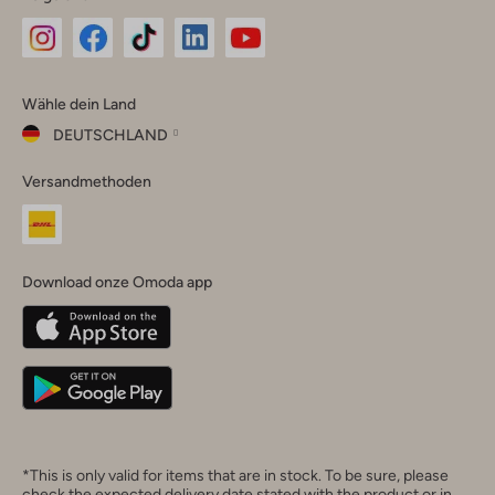
Omoda
Omoda
Omoda
Omoda
Omoda
Wähle dein Land
Instagram
Facebook
TikTok
LinkedIn
YouTube
DEUTSCHLAND
Wähle
Versandmethoden
dein
Schließ
Land
Nederland
België
(Nederlands)
Download onze Omoda app
Belgique
(Français)
Deutschland
*This is only valid for items that are in stock. To be sure, please
check the expected delivery date stated with the product or in