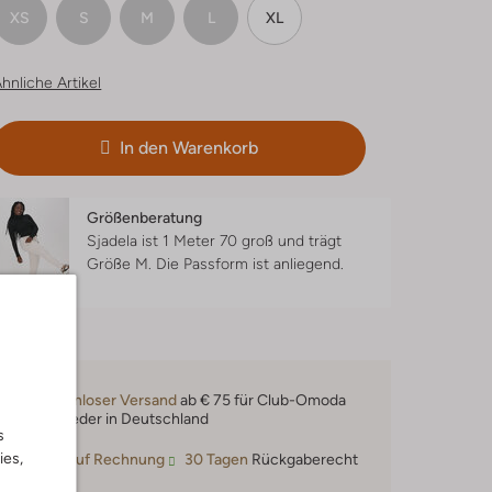
XS
S
M
L
XL
hnliche Artikel
In den Warenkorb
Größenberatung
Sjadela ist 1 Meter 70 groß und trägt
Größe M.
Die Passform ist
anliegend
.
Kostenloser Versand
ab € 75 für Club-Omoda
Mitglieder in Deutschland
s
ies,
Kauf auf Rechnung
30 Tagen
Rückgaberecht