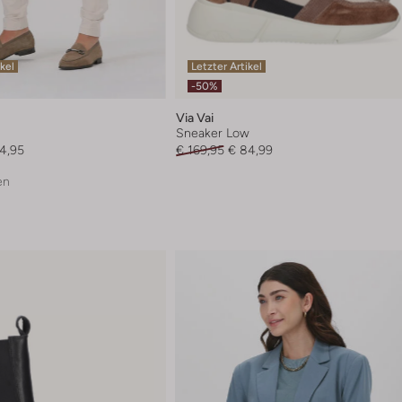
ikel
Letzter Artikel
-50%
Via Vai
Sneaker Low
4,95
€ 169,95
€ 84,99
en