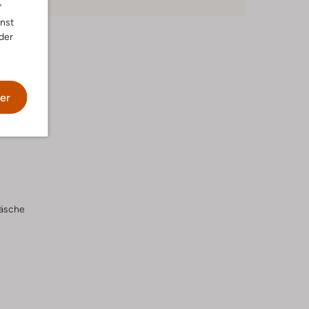
"
nnst
der
er
wäsche