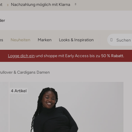
ht
Nachzahlung möglich mit Klarna
der
es
Neuheiten
Marken
Looks & Inspiration
Logge dich ein
und shoppe mit Early Access bis zu
50 % Rabatt.
ullover & Cardigans Damen
4 Artikel