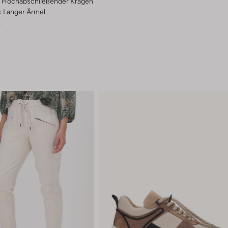
Hochabschließender Kragen
:
Langer Ärmel
z