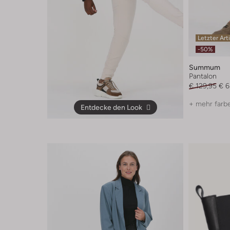
Letzter Art
-50%
Summum
Pantalon
€ 129,95
€ 6
+ mehr farb
Entdecke den Look