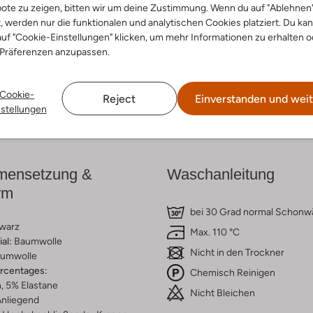
ote zu zeigen, bitten wir um deine Zustimmung. Wenn du auf "Ablehnen
t, werden nur die funktionalen und analytischen Cookies platziert. Du ka
cke den Look
Entdecke den Look
uf "Cookie-Einstellungen" klicken, um mehr Informationen zu erhalten o
 Präferenzen anzupassen.
Cookie-
Reject
Einverstanden und weit
Lieferung & Rückgabe
nstellungen
ensetzung &
Waschanleitung
rm
bei 30 Grad normal Schon
warz
Max. 110 °C
al:
Baumwolle
Nicht in den Trockner
umwolle
ercentages:
Chemisch Reinigen
, 5% Elastane
Nicht Bleichen
nliegend