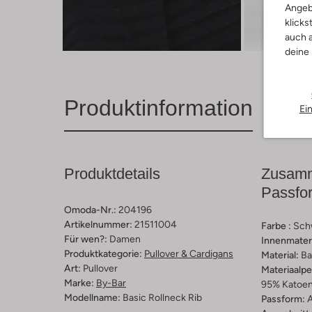
Angeb
klicks
Entde
auch a
deine
Produktinformation
Ei
Produktdetails
Zusamm
Passfo
Omoda-Nr.:
204196
Artikelnummer:
21511004
Farbe :
Sch
Für wen?:
Damen
Innenmateri
Produktkategorie:
Pullover & Cardigans
Material:
Ba
Art:
Pullover
Materiaalp
Marke:
By-Bar
95% Katoen
Modellname:
Basic Rollneck Rib
Passform:
A