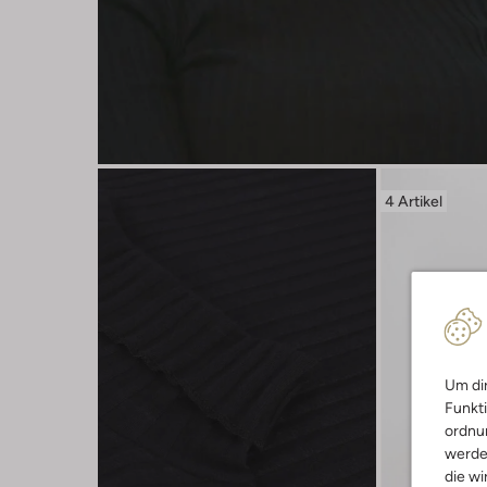
4 Artikel
Um dir
Funkti
ordnun
werde
die wi