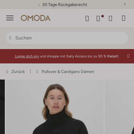
30 Tage Rückgaberecht
Menü
Logge dich ein
und shoppe mit Early Access bis zu
50 % Rabatt.
Zurück
Pullover & Cardigans Damen