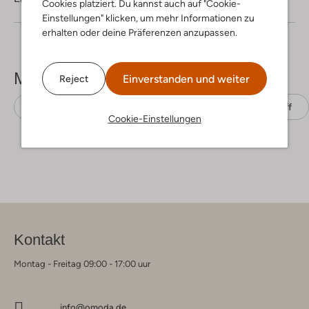
Cookies platziert. Du kannst auch auf "Cookie-
Einstellungen" klicken, um mehr Informationen zu
erhalten oder deine Präferenzen anzupassen.
Mehr sehen
Einverstanden und weiter
Reject
Rollkragenpullover
Calvin Klein
Sweatstoff
Cookie-Einstellungen
Kontakt
Montag - Freitag 09:00 - 17:00 uur
info@omoda.de