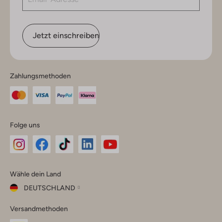
Jetzt einschreiben
Zahlungsmethoden
Folge uns
Omoda
Omoda
Omoda
Omoda
Omoda
Wähle dein Land
Instagram
Facebook
TikTok
LinkedIn
YouTube
DEUTSCHLAND
Wähle
Versandmethoden
dein
Schließ
Land