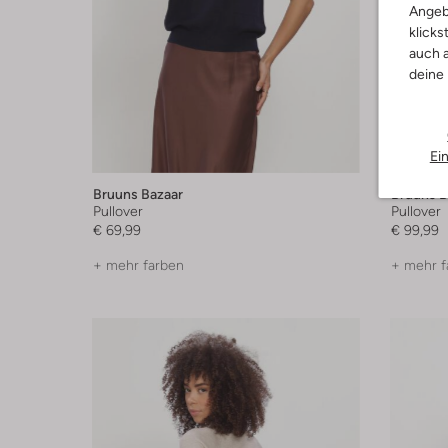
Angeb
klicks
auch a
deine
Ei
Bruuns Bazaar
Bruuns B
Pullover
Pullover
€ 69,99
€ 99,99
+ mehr farben
+ mehr f