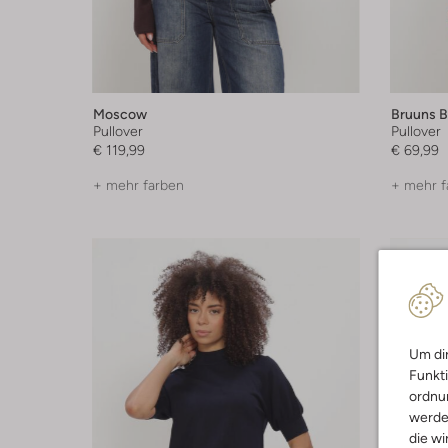
Moscow
Bruuns B
Pullover
Pullover
€ 119,99
€ 69,99
+ mehr farben
+ mehr f
Um dir
Funkti
ordnun
werde
die wi