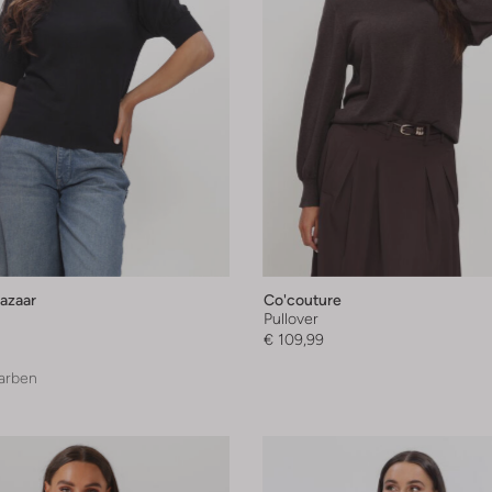
azaar
Co'couture
Pullover
€ 109,99
arben