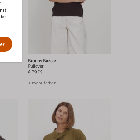
"
nnst
der
er
Bruuns Bazaar
Pullover
€ 79,99
+ mehr farben