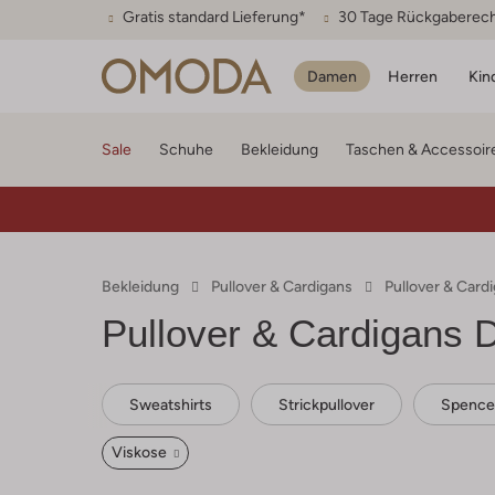
Gratis standard Lieferung*
30 Tage Rückgaberec
Damen
Herren
Kin
Sale
Schuhe
Bekleidung
Taschen & Accessoir
Bekleidung
Pullover & Cardigans
Pullover & Car
Pullover & Cardigans
Sweatshirts
Strickpullover
Spence
Viskose