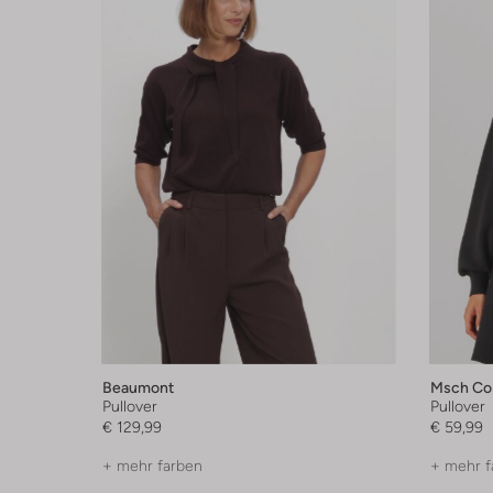
Beaumont
Msch Co
Pullover
Pullover
€ 129,99
€ 59,99
+ mehr farben
+ mehr f