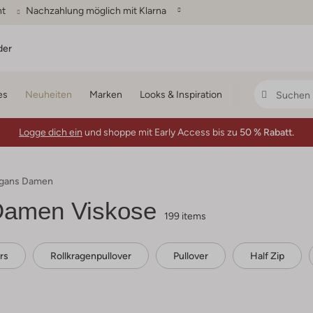
ht
Nachzahlung möglich mit Klarna
der
es
Neuheiten
Marken
Looks & Inspiration
Logge dich ein
und shoppe mit Early Access bis zu
50 % Rabatt.
digans Damen
 Damen Viskose
199 items
rs
Rollkragenpullover
Pullover
Half Zip