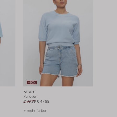
-40%
Nukus
Pullover
€ 79,99
€ 47,99
+ mehr farben