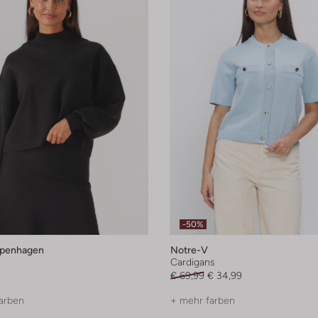
-50%
penhagen
Notre-V
Cardigans
€ 69,99
€ 34,99
arben
+ mehr farben