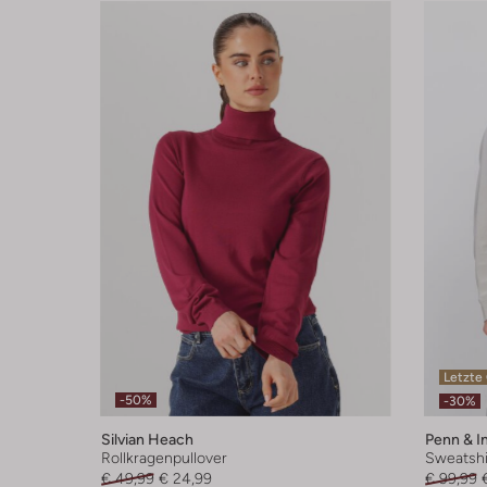
Letzte
-50%
-30%
Silvian Heach
Penn & I
Rollkragenpullover
Sweatshi
€ 49,99
€ 24,99
€ 99,99