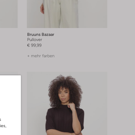
Bruuns Bazaar
Pullover
€ 99,99
+ mehr farben
s
ies,