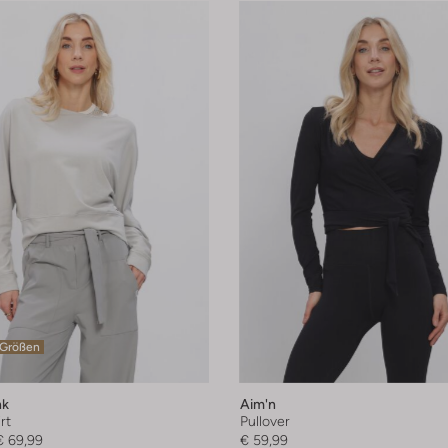
 Größen
nk
Aim'n
rt
Pullover
€ 69,99
€ 59,99