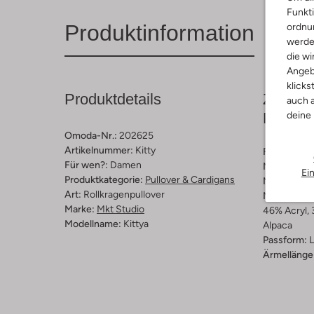
Funkti
Produktinformation
ordnun
werde
die wi
Angeb
klicks
Produktdetails
Zusamm
auch a
deine
Passfo
Omoda-Nr.:
202625
Artikelnummer:
Kitty
Farbe :
Wei
Für wen?:
Damen
Muster:
Str
Ei
Produktkategorie:
Pullover & Cardigans
Material:
Wo
Art:
Rollkragenpullover
Materiaalp
Marke:
Mkt Studio
46% Acryl, 
Modellname:
Kittya
Alpaca
Passform:
L
Ärmellänge