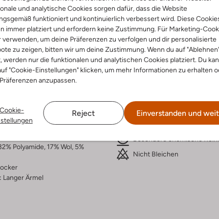
onale und analytische Cookies sorgen dafür, dass die Website
Lieferung & Rückgabe
gsgemäß funktioniert und kontinuierlich verbessert wird. Diese Cookie
n immer platziert und erfordern keine Zustimmung. Für Marketing-Cook
r verwenden, um deine Präferenzen zu verfolgen und dir personalisierte
ote zu zeigen, bitten wir um deine Zustimmung. Wenn du auf "Ablehnen
t, werden nur die funktionalen und analytischen Cookies platziert. Du ka
ensetzung &
Waschanleitung
uf "Cookie-Einstellungen" klicken, um mehr Informationen zu erhalten o
 Präferenzen anzupassen.
rm
Handwäsche
ß
Max. 110 °C
Cookie-
Reject
Einverstanden und weit
eifen
nstellungen
Nicht in den Trockner
lle
ercentages:
Besondere chemische Rein
32% Polyamide, 17% Wol, 5%
Nicht Bleichen
ocker
:
Langer Ärmel