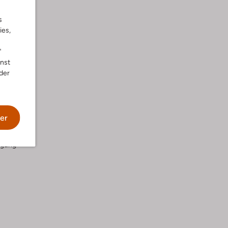
s
ies,
"
nnst
der
er
igung