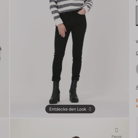
F
Ä
E
s
Entdecke den Look
Pause