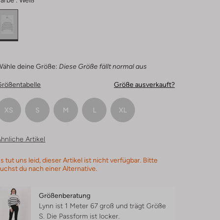
arbe :
Weiß
Wähle deine Größe:
Diese Größe fällt normal aus
Größentabelle
Größe ausverkauft?
XS
S
M
L
XL
hnliche Artikel
s tut uns leid, dieser Artikel ist nicht verfügbar. Bitte
uchst du nach einer Alternative.
Größenberatung
Lynn ist 1 Meter 67 groß und trägt Größe
S.
Die Passform ist
locker
.