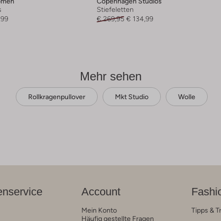
omen
Copenhagen Studios
s
Stiefeletten
,99
€ 269,95
€ 134,99
Mehr sehen
Rollkragenpullover
Mkt Studio
Wolle
nservice
Account
Fashi
Mein Konto
Tipps & T
Häufig gestellte Fragen