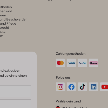
ethoden
hen und
eren
 und Beschwerden
 und Pflege
srecht
hutz
um
Zahlungsmethoden
nd exklusiven
und gewinne einen
Folge uns
Omoda
Omoda
Omoda
Omoda
Om
Wähle dein Land
Instagram
Facebook
TikTok
LinkedI
Yo