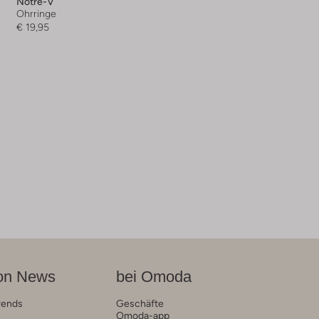
Notre-V
Ohrringe
€ 19,95
on News
bei Omoda
rends
Geschäfte
Omoda-app