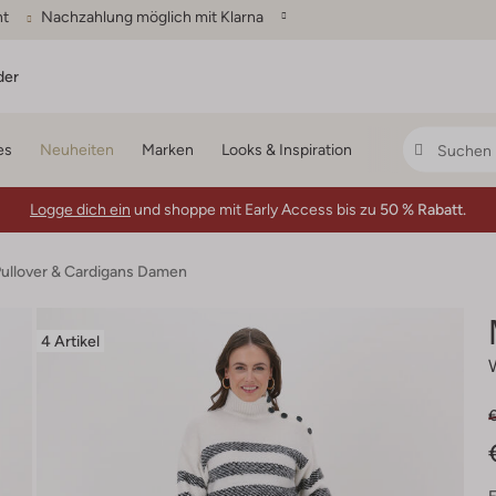
ht
Nachzahlung möglich mit Klarna
der
es
Neuheiten
Marken
Looks & Inspiration
Logge dich ein
und shoppe mit Early Access bis zu
50 % Rabatt.
ullover & Cardigans Damen
4 Artikel