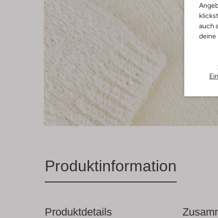
Angeb
klicks
auch a
deine
Ei
Produktinformation
Produktdetails
Zusamm