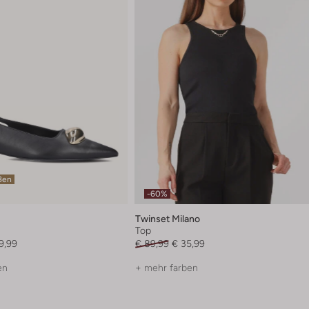
ßen
-60%
Twinset Milano
Top
9,99
€ 89,99
€ 35,99
en
+ mehr farben