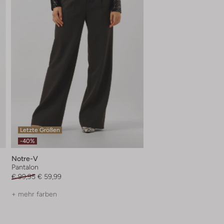
Letzte Größen
-40%
Notre-V
Pantalon
€ 99,95
€ 59,99
+ mehr farben