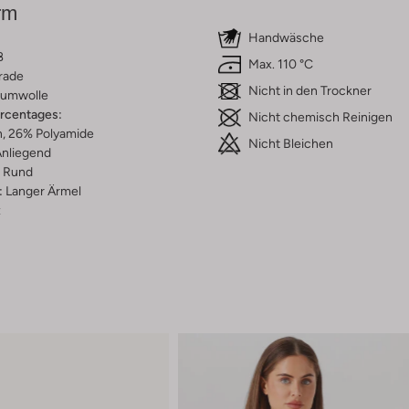
rm
Handwäsche
ß
Max. 110 °C
rade
Nicht in den Trockner
umwolle
ercentages:
Nicht chemisch Reinigen
, 26% Polyamide
Nicht Bleichen
nliegend
Rund
:
Langer Ärmel
z