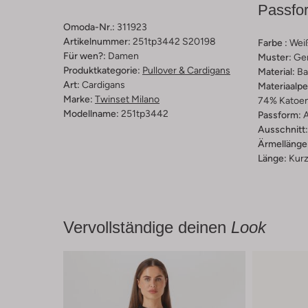
Passfo
Omoda-Nr.:
311923
Artikelnummer:
251tp3442 S20198
Farbe :
Wei
Für wen?:
Damen
Muster:
Ge
Produktkategorie:
Pullover & Cardigans
Material:
Ba
Art:
Cardigans
Materiaalp
Marke:
Twinset Milano
74% Katoen
Modellname:
251tp3442
Passform:
A
Ausschnitt:
Ärmellänge
Länge:
Kur
Vervollständige deinen
Look