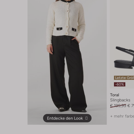
Letzte Grö
-60%
Toral
Slingbacks
€ 199,99
€ 7
+ mehr farb
Entdecke den Look