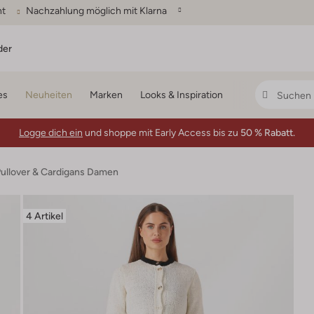
ht
Nachzahlung möglich mit Klarna
der
es
Neuheiten
Marken
Looks & Inspiration
Logge dich ein
und shoppe mit Early Access bis zu
50 % Rabatt.
ullover & Cardigans Damen
4 Artikel