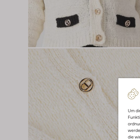
Um dir
Funkti
ordnun
werde
die wi