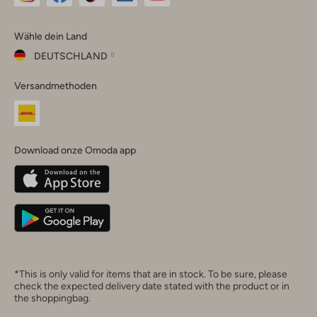
Omoda
Omoda
Omoda
Omoda
Omoda
Wähle dein Land
Instagram
Facebook
TikTok
LinkedIn
YouTube
DEUTSCHLAND
Wähle
Versandmethoden
dein
Schließ
Land
Nederland
België
(Nederlands)
Download onze Omoda app
Belgique
(Français)
Deutschland
*This is only valid for items that are in stock. To be sure, please
check the expected delivery date stated with the product or in
the shoppingbag.