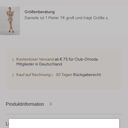
Größenberatung
Danielle ist 1 Meter 74 groß und trägt Größe s.
Kostenloser Versand
ab € 75 für Club-Omoda
Mitglieder in Deutschland
Kauf auf Rechnung
30 Tagen
Rückgaberecht
Produktinformation
Lieferung & Rückgabe