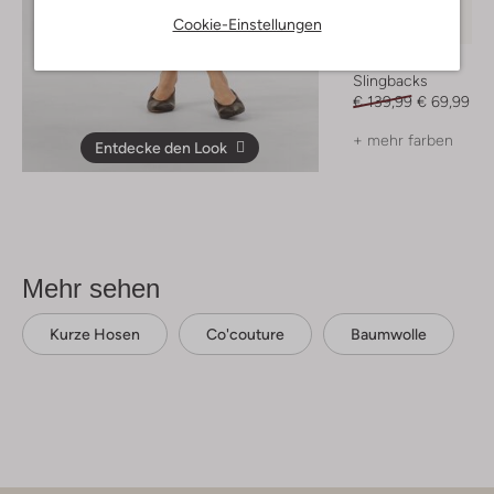
Letzter Artikel
Cookie-Einstellungen
-50%
Notre-V
Slingbacks
€ 139,99
€ 69,99
+ mehr farben
Entdecke den Look
Mehr sehen
Kurze Hosen
Co'couture
Baumwolle