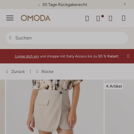
30 Tage Rückgaberecht
Menü
Logge dich ein
und shoppe mit Early Access bis zu
50 % Rabatt.
Zurück
Röcke
4 Artikel