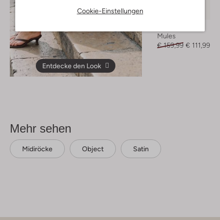
Letzter Artikel
Cookie-Einstellungen
-30%
Toral
Mules
€ 159,99
€ 111,99
Entdecke den Look
Mehr sehen
Midiröcke
Object
Satin