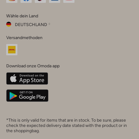
Omoda
Omoda
Omoda
Omoda
Omoda
Wähle dein Land
Instagram
Facebook
TikTok
LinkedIn
YouTube
DEUTSCHLAND
Wähle
Versandmethoden
dein
Schließ
Land
Nederland
België
(Nederlands)
Download onze Omoda app
Belgique
(Français)
Deutschland
*This is only valid for items that are in stock. To be sure, please
check the expected delivery date stated with the product or in
the shoppingbag.