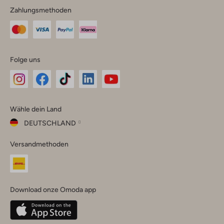
Zahlungsmethoden
Folge uns
Omoda
Omoda
Omoda
Omoda
Omoda
Wähle dein Land
Instagram
Facebook
TikTok
LinkedIn
YouTube
DEUTSCHLAND
Wähle
Versandmethoden
dein
Schließ
Land
Nederland
België
(Nederlands)
Download onze Omoda app
Belgique
(Français)
Deutschland