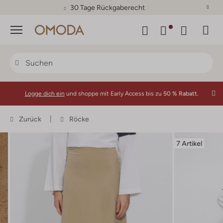
30 Tage Rückgaberecht
Menü
Logge dich ein
und shoppe mit Early Access bis zu
50 % Rabatt.
Zurück
Röcke
7 Artikel