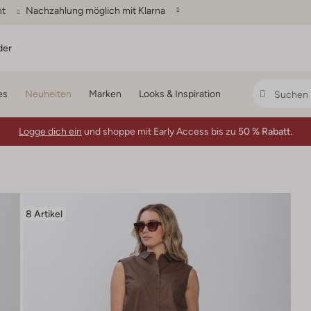
ht
Nachzahlung möglich mit Klarna
der
es
Neuheiten
Marken
Looks & Inspiration
Logge dich ein
und shoppe mit Early Access bis zu
50 % Rabatt.
8 Artikel