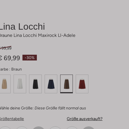
Lina Locchi
Braune Lina Locchi Maxirock Ll-Adele
€ 99,99
€ 69,99
-30%
arbe :
Braun
Wähle deine Größe:
Diese Größe fällt normal aus
Größentabelle
Größe ausverkauft?