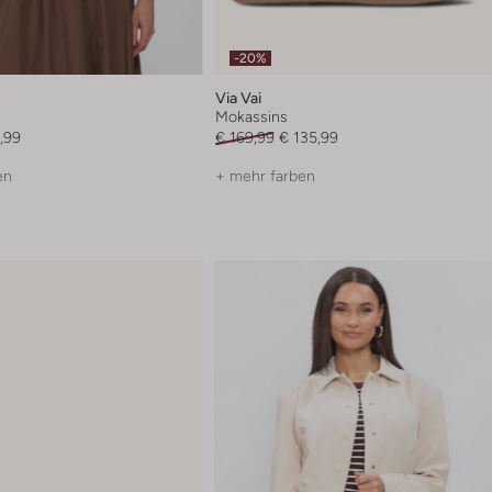
-20%
Via Vai
Mokassins
,99
€ 169,99
€ 135,99
en
+ mehr farben