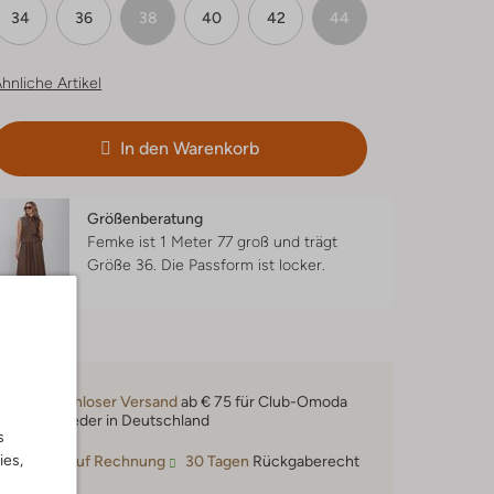
34
36
38
40
42
44
hnliche Artikel
In den Warenkorb
Größenberatung
Femke ist 1 Meter 77 groß und trägt
Größe 36.
Die Passform ist
locker
.
Kostenloser Versand
ab € 75 für Club-Omoda
Mitglieder in Deutschland
s
ies,
Kauf auf Rechnung
30 Tagen
Rückgaberecht