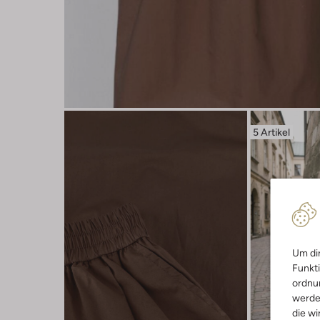
5 Artikel
Um dir
Funkti
ordnun
werde
die wi