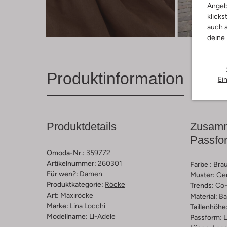
Angeb
klicks
Entde
auch a
deine
Produktinformation
Ei
Produktdetails
Zusamm
Passfo
Omoda-Nr.:
359772
Artikelnummer:
260301
Farbe :
Bra
Für wen?:
Damen
Muster:
Ge
Produktkategorie:
Röcke
Trends:
Co-
Art:
Maxiröcke
Material:
Ba
Marke:
Lina Locchi
Taillenhöhe
Modellname:
Ll-Adele
Passform:
L