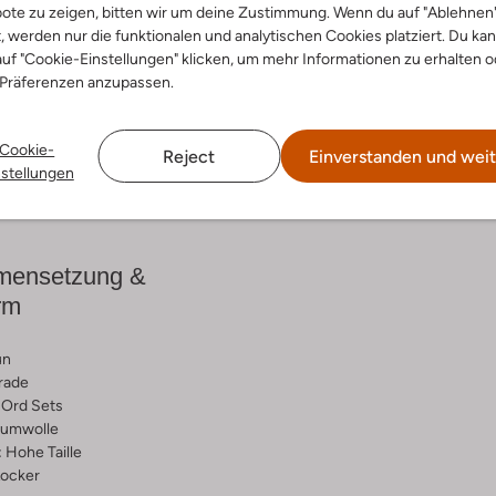
ote zu zeigen, bitten wir um deine Zustimmung. Wenn du auf "Ablehnen
t, werden nur die funktionalen und analytischen Cookies platziert. Du ka
cke den Look
Entdecke den Look
uf "Cookie-Einstellungen" klicken, um mehr Informationen zu erhalten o
 Präferenzen anzupassen.
Cookie-
Reject
Einverstanden und weit
Lieferung & Rückgabe
nstellungen
ensetzung &
rm
un
rade
Ord Sets
umwolle
:
Hohe Taille
ocker