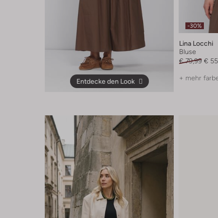
-30%
Lina Locchi
Bluse
€ 79,99
€ 55
+ mehr farb
Entdecke den Look