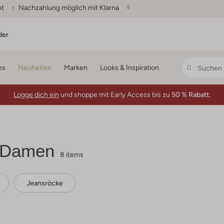
ht
Nachzahlung möglich mit Klarna
der
es
Neuheiten
Marken
Looks & Inspiration
Logge dich ein
und shoppe mit Early Access bis zu
50 % Rabatt.
 Damen
8 items
Jeansröcke