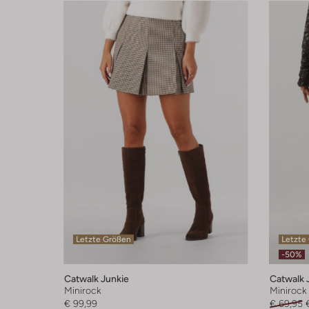
Letzte Größen
Letzte
-50%
Catwalk Junkie
Catwalk 
Minirock
Minirock
€ 99,99
€ 69,95