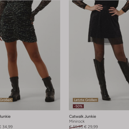
 Größen
Letzte Größen
-50%
Junkie
Catwalk Junkie
Minirock
€ 34,99
€ 59,95
€ 29,99