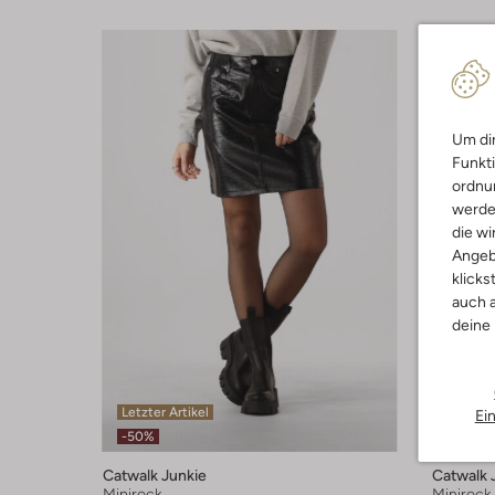
Um dir
Funkti
ordnun
werde
die wi
Angeb
klicks
auch a
deine
Letzter Artikel
Letzter
Ei
-50%
-60%
Catwalk Junkie
Catwalk 
Minirock
Minirock