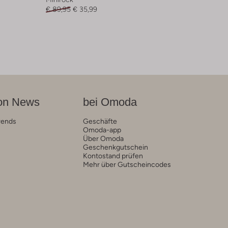
€ 89,95
€ 35,99
on News
bei Omoda
rends
Geschäfte
Omoda-app
Über Omoda
Geschenkgutschein
Kontostand prüfen
Mehr über Gutscheincodes