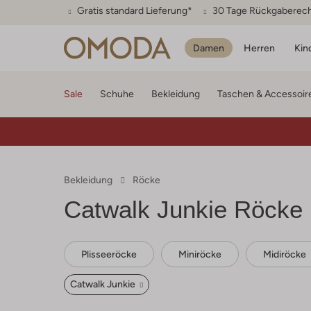
Gratis standard Lieferung*
30 Tage Rückgaberec
Damen
Herren
Kin
Sale
Schuhe
Bekleidung
Taschen & Accessoir
Bekleidung
Röcke
Catwalk Junkie
Röcke
Plisseeröcke
Miniröcke
Midiröcke
Catwalk Junkie