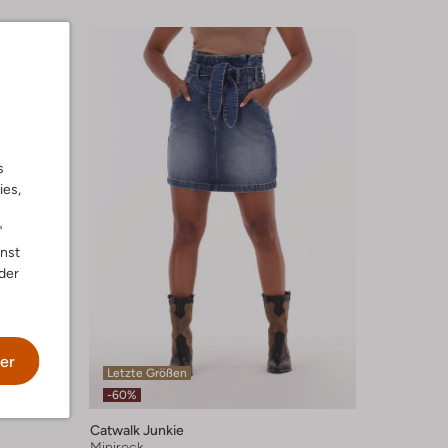
s
ies,
"
nnst
der
er
Letzte Größen
-60%
Catwalk Junkie
Minirock