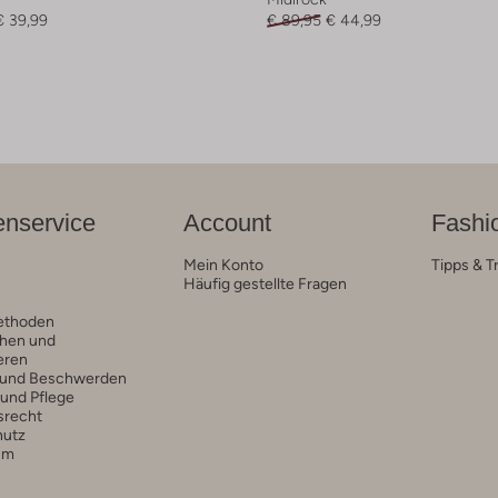
€ 39,99
€ 89,95
€ 44,99
nservice
Account
Fashi
Mein Konto
Tipps & T
Häufig gestellte Fragen
ethoden
hen und
eren
 und Beschwerden
 und Pflege
srecht
hutz
um