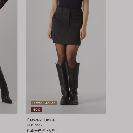
Letzte Größen
-60%
Catwalk Junkie
Minirock
€ 89,95
€ 35,99