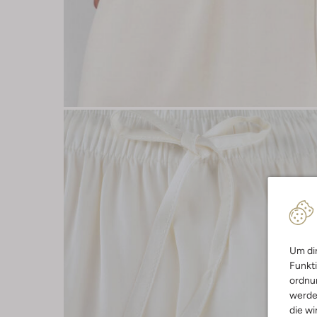
Um dir
Funkti
ordnun
werde
die wi