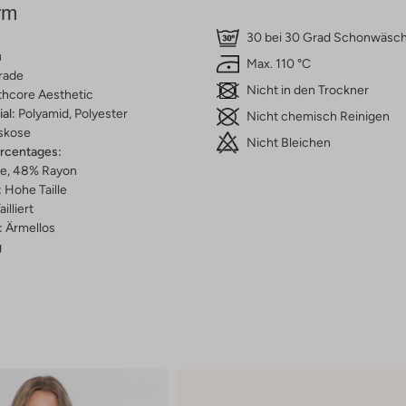
rm
30 bei 30 Grad Schonwäsc
u
Max. 110 °C
rade
Nicht in den Trockner
thcore Aesthetic
al:
Polyamid, Polyester
Nicht chemisch Reinigen
skose
Nicht Bleichen
ercentages:
e, 48% Rayon
:
Hohe Taille
ailliert
:
Ärmellos
g