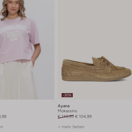
-30%
Ayana
Mokassins
8,99
€ 149,99
€ 104,99
en
+ mehr farben