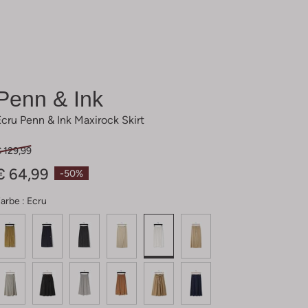
Penn & Ink
Ecru Penn & Ink Maxirock Skirt
 129,99
€ 64,99
-50%
arbe :
Ecru