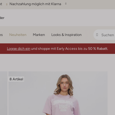
ht
Nachzahlung möglich mit Klarna
der
es
Neuheiten
Marken
Looks & Inspiration
Logge dich ein
und shoppe mit Early Access bis zu
50 % Rabatt.
8 Artikel