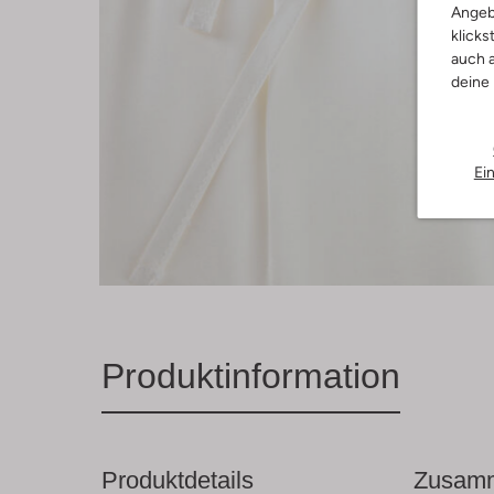
Angeb
klicks
auch a
deine
Ei
Produktinformation
Produktdetails
Zusamm