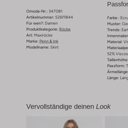
Passfo
Omoda-Nr.:
347081
Artikelnummer:
S26f1844
Farbe :
Ecr
Für wen?:
Damen
Muster:
Ge
Produktkategorie:
Röcke
Trends:
Ear
Art:
Maxiröcke
Innenmateri
Marke:
Penn & Ink
Material:
Vi
Modellname:
Skirt
Materiaalp
52% Viscos
Taillenhöhe
Passform:
T
Ärmellänge
Länge:
Lan
Vervollständige deinen
Look