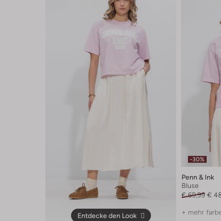
-30%
Penn & Ink
Bluse
€ 69,99
€ 4
+ mehr farb
Entdecke den Look