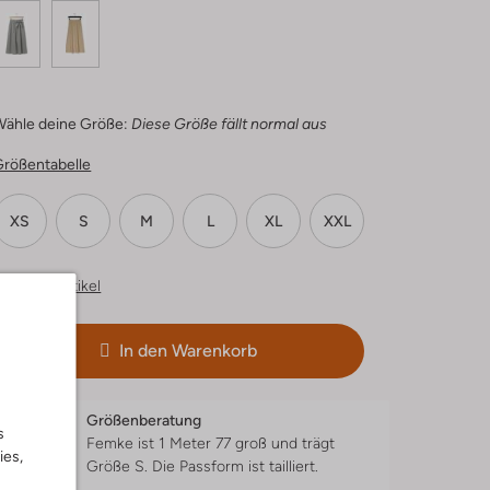
Wähle deine Größe:
Diese Größe fällt normal aus
Größentabelle
XS
S
M
L
XL
XXL
hnliche Artikel
In den Warenkorb
Größenberatung
s
Femke ist 1 Meter 77 groß und trägt
ies,
Größe S.
Die Passform ist
tailliert
.