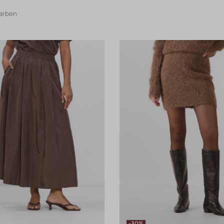
arben
-30%