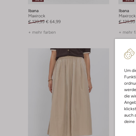
Ibana
Ibana
Maxirock
Maxirock
€ 129,99
€ 64,99
€ 129,99
+ mehr farben
+ mehr f
Um dir
Funkti
ordnun
werde
die wi
Angeb
klicks
auch a
deine