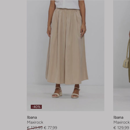
-40%
Ibana
Ibana
Maxirock
Maxirock
€ 129,99
€ 77,99
€ 129,99