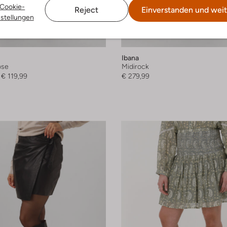
Cookie-
Reject
Einverstanden und weit
nstellungen
 Artikel
Letzter Artikel
Ibana
ose
Midirock
€ 119,99
€ 279,99