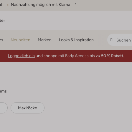
ht
Nachzahlung möglich mit Klarna
der
es
Neuheiten
Marken
Looks & Inspiration
Logge dich ein
und shoppe mit Early Access bis zu
50 % Rabatt.
tems
e
Maxiröcke