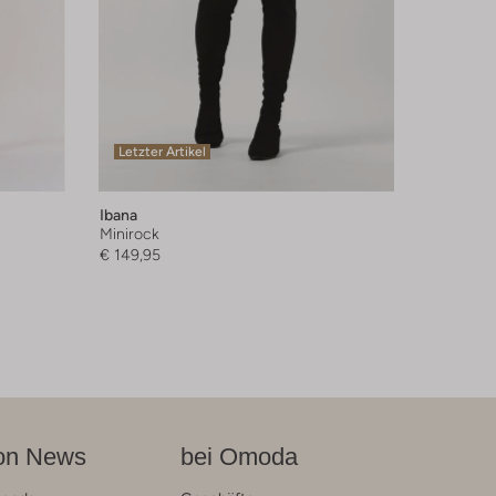
Letzter Artikel
Ibana
Minirock
€ 149,95
on News
bei Omoda