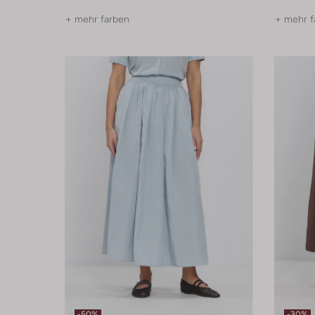
+ mehr farben
+ mehr f
-50%
-30%