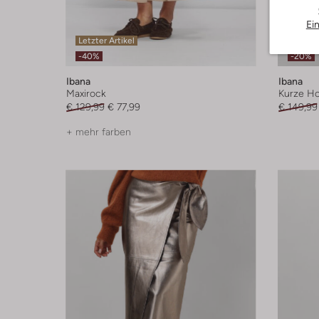
Ei
Letzter Artikel
Letzter
-40%
-20%
Ibana
Ibana
Maxirock
Kurze H
€ 129,99
€ 77,99
€ 149,99
+ mehr farben