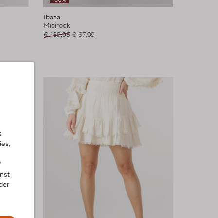
-60%
Ibana
Midirock
€ 169,95
€ 67,99
s
ies,
"
nnst
der