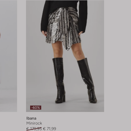
-60%
Ibana
Minirock
€ 179,95
€ 71,99