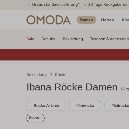
Gratis standard Lieferung*
30 Tage Rückgaberec
Damen
Herren
Kin
Sale
Schuhe
Bekleidung
Taschen & Accessoir
Bekleidung
Röcke
Ibana
Röcke Damen
16 i
Röcke A-Linie
Miniröcke
Midiröck
Ibana