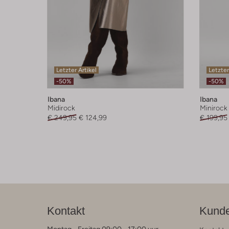
Letzter Artikel
Letzter
-50%
-50%
Ibana
Ibana
Midirock
Minirock
€ 249,95
€ 124,99
€ 199,95
Kontakt
Kunde
Montag - Freitag 09:00 - 17:00 uur