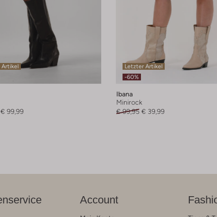
 Artikel
Letzter Artikel
-60%
Ibana
Minirock
€ 99,99
€ 99,95
€ 39,99
nservice
Account
Fashi