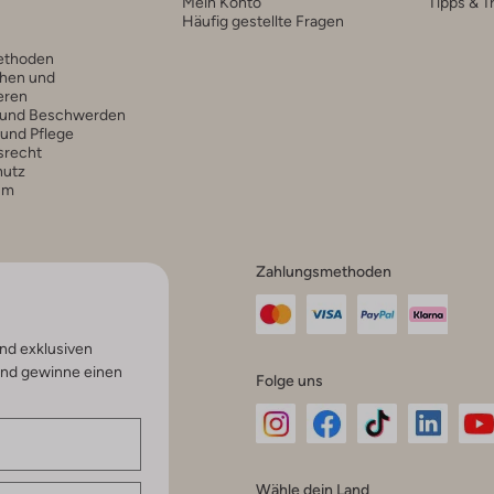
Mein Konto
Tipps & T
Häufig gestellte Fragen
ethoden
hen und
eren
 und Beschwerden
 und Pflege
srecht
hutz
um
Zahlungsmethoden
nd exklusiven
und gewinne einen
Folge uns
Omoda
Omoda
Omoda
Omoda
Om
Wähle dein Land