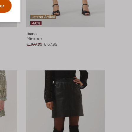
er
Letzter Artikel
-60%
Ibana
Minirock
€ 169,99
€ 67,99