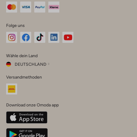
Folge uns
Omoda
Omoda
Omoda
Omoda
Omoda
Wähle dein Land
Instagram
Facebook
TikTok
LinkedIn
YouTube
DEUTSCHLAND
Wähle
Versandmethoden
dein
Schließ
Land
Nederland
België
(Nederlands)
Download onze Omoda app
Belgique
(Français)
Deutschland