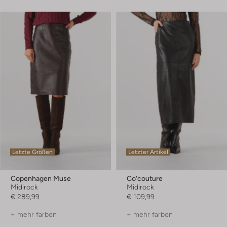
Letzte Größen
Letzter Artikel
Copenhagen Muse
Co'couture
Midirock
Midirock
€ 289,99
€ 109,99
+ mehr farben
+ mehr farben