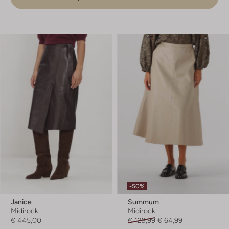
-50%
Janice
Summum
Midirock
Midirock
€ 445,00
€ 129,99
€ 64,99