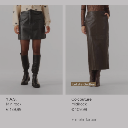
Letzte Größen
Y.a.s.
Co'couture
Minirock
Midirock
€ 139,99
€ 109,99
+ mehr farben