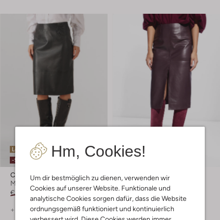
Hm, Cookies!
Letzte Größen
Letzter Artikel
-50%
-60%
Copenhagen Muse
Vanessa Bruno
Um dir bestmöglich zu dienen, verwenden wir
Midirock
Midirock
Cookies auf unserer Website. Funktionale und
€ 289,99
€ 144,99
€ 444,99
€ 177,99
analytische Cookies sorgen dafür, dass die Website
ordnungsgemäß funktioniert und kontinuierlich
+ mehr farben
verbessert wird. Diese Cookies werden immer