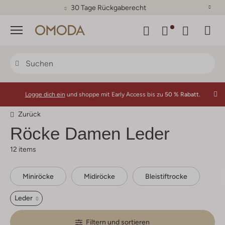
30 Tage Rückgaberecht
Menü
Logge dich ein
und shoppe mit Early Access bis zu
50 % Rabatt.
Zurück
Röcke Damen Leder
12 items
Miniröcke
Midiröcke
Bleistiftrocke
Leder
Filtern und sortieren