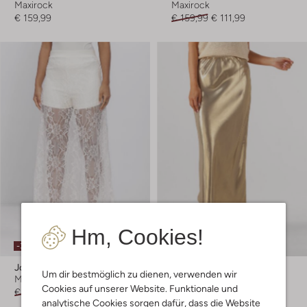
Maxirock
Maxirock
€ 159,99
€ 159,99
€ 111,99
Hm, Cookies!
-30%
-60%
Josh V
Josh V
Um dir bestmöglich zu dienen, verwenden wir
Maxirock
Maxirock
Cookies auf unserer Website. Funktionale und
€ 149,99
€ 104,99
€ 139,99
€ 55,99
analytische Cookies sorgen dafür, dass die Website