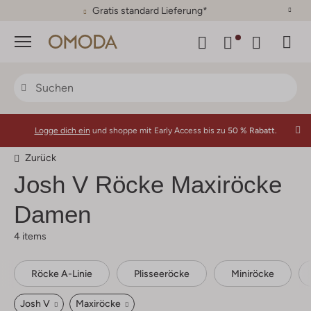
Gratis standard Lieferung*
Menü
Logge dich ein
und shoppe mit Early Access bis zu
50 % Rabatt.
Zurück
Josh V
Röcke Maxiröcke
Damen
4 items
Röcke A-Linie
Plisseeröcke
Miniröcke
Josh V
Maxiröcke