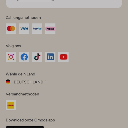
Zahlungsmethoden
Volg ons
Omoda
Omoda
Omoda
Omoda
Omoda
Wähle dein Land
Instagram
Facebook
TikTok
LinkedIn
YouTube
DEUTSCHLAND
Wähle
Versandmethoden
dein
Schließ
Land
Nederland
België
(Nederlands)
Download onze Omoda app
Belgique
(Français)