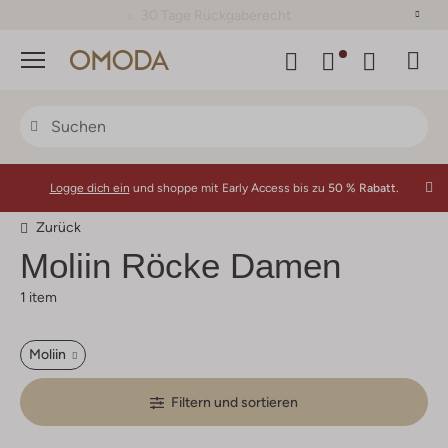
30 Tage Rückgaberecht
Menü
Logge dich ein
und shoppe mit Early Access bis zu
50 % Rabatt.
Zurück
Moliin
Röcke Damen
1 item
Moliin
Filtern und sortieren