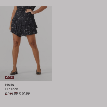
-60%
Moliin
Minirock
€ 129,99
€ 51,99