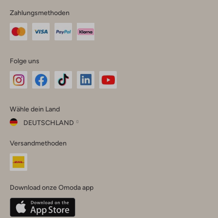
Zahlungsmethoden
Folge uns
Omoda
Omoda
Omoda
Omoda
Omoda
Wähle dein Land
Instagram
Facebook
TikTok
LinkedIn
YouTube
DEUTSCHLAND
Wähle
Versandmethoden
dein
Schließ
Land
Nederland
België
(Nederlands)
Download onze Omoda app
Belgique
(Français)
Deutschland