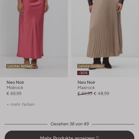
Letzter Artikel
Letzte Größen
-30%
Neo Noir
Neo Noir
Midirock
Maxirock
€ 69,99
€ 69,99
€ 48,99
+ mehr farben
Gesehen 36 von 49
Mehr Produkte anzeigen