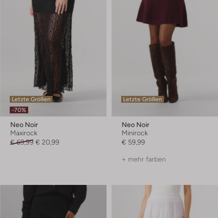
Letzte Größen
Letzte Größen
-70%
Neo Noir
Neo Noir
Maxirock
Minirock
€ 69,99
€ 20,99
€ 59,99
+ mehr farben