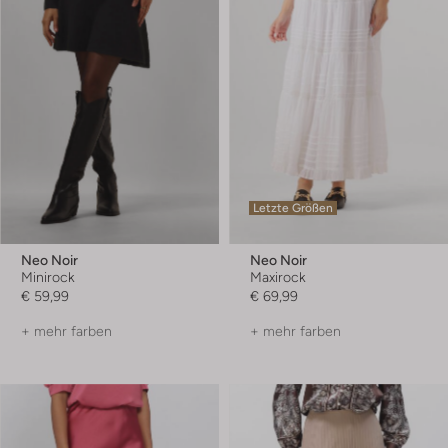
Letzte Größen
Neo Noir
Neo Noir
Minirock
Maxirock
€ 59,99
€ 69,99
+ mehr farben
+ mehr farben