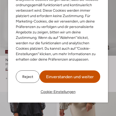
ordnungsgemäß funktioniert und kontinuierlich
verbessert wird. Diese Cookies werden immer
platziert und erfordern keine Zustimmung. Für
Marketing-Cookies, die wir verwenden, um deine
Präferenzen zu verfolgen und dir personalisierte
Angebote zu zeigen, bitten wir um deine
Zustimmung. Wenn du auf "Ablehnen" klickst,
werden nur die funktionalen und analytischen
Cookies platziert. Du kannst auch auf "Cookie-
-40%
-50%
Einstellungen" klicken, um mehr Informationen zu
erhalten oder deine Präferenzen anzupassen.
Neo Noir
Neo Noir
Midirock
Midirock
€ 69,99
€ 41,99
€ 69,95
€ 34,99
Einverstanden und weiter
Reject
+ mehr farben
+ mehr farben
Cookie-Einstellungen