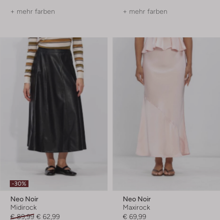
+ mehr farben
+ mehr farben
-30%
Neo Noir
Neo Noir
Midirock
Maxirock
€ 89,99
€ 62,99
€ 69,99