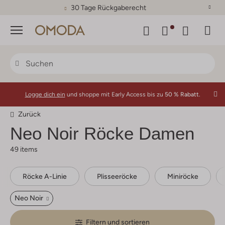
30 Tage Rückgaberecht
Menü
Logge dich ein
und shoppe mit Early Access bis zu
50 % Rabatt.
Zurück
Neo Noir
Röcke Damen
49 items
Röcke A-Linie
Plisseeröcke
Miniröcke
Neo Noir
Filtern und sortieren