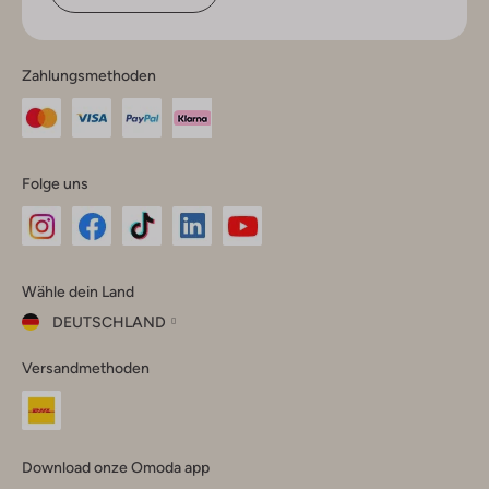
Zahlungsmethoden
Folge uns
Omoda
Omoda
Omoda
Omoda
Omoda
Wähle dein Land
Instagram
Facebook
TikTok
LinkedIn
YouTube
DEUTSCHLAND
Wähle
Versandmethoden
dein
Schließ
Land
Nederland
België
(Nederlands)
Download onze Omoda app
Belgique
(Français)