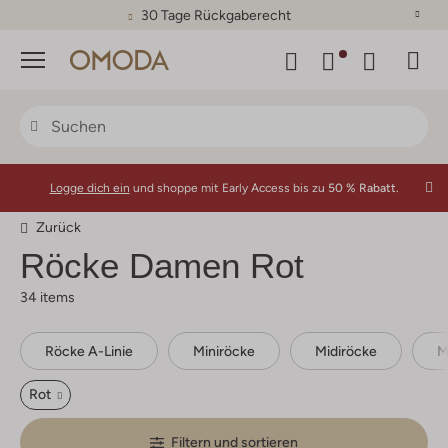
30 Tage Rückgaberecht
Menü
Logge dich ein
und shoppe mit Early Access bis zu
50 % Rabatt.
Zurück
Röcke Damen Rot
34 items
Röcke A-Linie
Miniröcke
Midiröcke
M
Rot
Filtern und sortieren