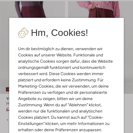
Hm, Cookies!
Um dir bestmöglich zu dienen, verwenden wir
Cookies auf unserer Website. Funktionale und
analytische Cookies sorgen dafür, dass die Website
ordnungsgemäß funktioniert und kontinuierlich
verbessert wird. Diese Cookies werden immer
platziert und erfordern keine Zustimmung. Für
Marketing-Cookies, die wir verwenden, um deine
-50%
-40%
Präferenzen zu verfolgen und dir personalisierte
Angebote zu zeigen, bitten wir um deine
Ydence
Y.a.s.
Minirock
Maxirock
Zustimmung. Wenn du auf "Ablehnen" klickst,
€ 79,99
€ 39,99
€ 69,99
€ 41,99
werden nur die funktionalen und analytischen
Cookies platziert. Du kannst auch auf "Cookie-
+ mehr farben
+ mehr farben
Einstellungen" klicken, um mehr Informationen zu
erhalten oder deine Präferenzen anzupassen.