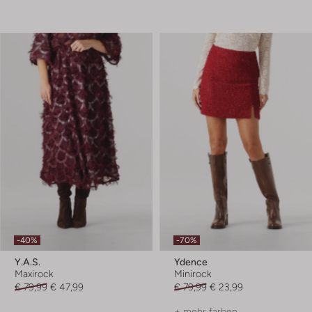
-40%
-70%
Y.a.s.
Ydence
Maxirock
Minirock
€ 79,99
€ 47,99
€ 79,99
€ 23,99
+ mehr farben