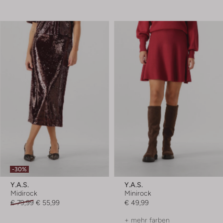
-30%
Y.a.s.
Y.a.s.
Midirock
Minirock
€ 79,99
€ 55,99
€ 49,99
+ mehr farben