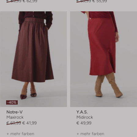
€ 89,99
€ 62,99
€ 69,99
€ 55,99
-40%
Notre-V
Y.a.s.
Maxirock
Midirock
€ 69,99
€ 41,99
€ 49,99
+ mehr farben
+ mehr farben