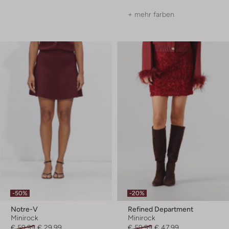
+ mehr farben
-50%
-20%
Notre-V
Refined Department
Minirock
Minirock
€ 59,99
€ 29,99
€ 59,99
€ 47,99