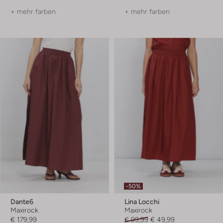
+ mehr farben
+ mehr farben
-50%
Dante6
Lina Locchi
Maxirock
Maxirock
€ 179,99
€ 99,99
€ 49,99