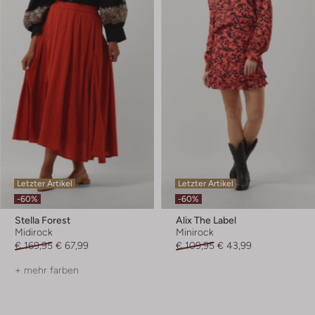
Letzter Artikel
Letzter Artikel
-60%
-60%
Stella Forest
Alix The Label
Midirock
Minirock
€ 169,95
€ 67,99
€ 109,95
€ 43,99
+ mehr farben