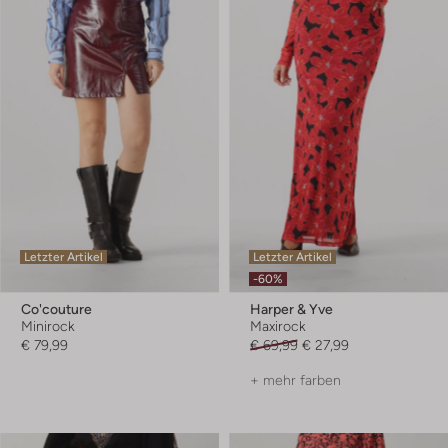
Letzter Artikel
Letzter Artikel
-60%
Co'couture
Harper & Yve
Minirock
Maxirock
€ 79,99
€ 69,99
€ 27,99
+ mehr farben