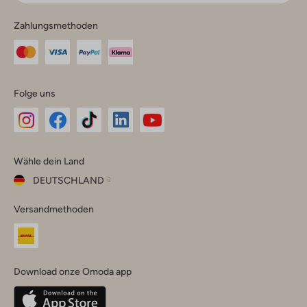
Zahlungsmethoden
Folge uns
Omoda
Omoda
Omoda
Omoda
Omoda
Wähle dein Land
Instagram
Facebook
TikTok
LinkedIn
YouTube
DEUTSCHLAND
Wähle
Versandmethoden
dein
Schließ
Land
Nederland
België
(Nederlands)
Download onze Omoda app
Belgique
(Français)
Deutschland