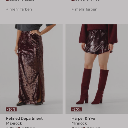
+ mehr farben
+ mehr farben
-30%
-20%
Refined Department
Harper & Yve
Maxirock
Minirock