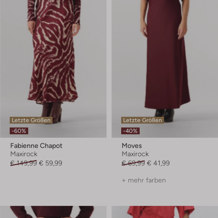
Letzte Größen
Letzte Größen
-60%
-40%
Fabienne Chapot
Moves
Maxirock
Maxirock
€ 149,99
€ 59,99
€ 69,99
€ 41,99
+ mehr farben