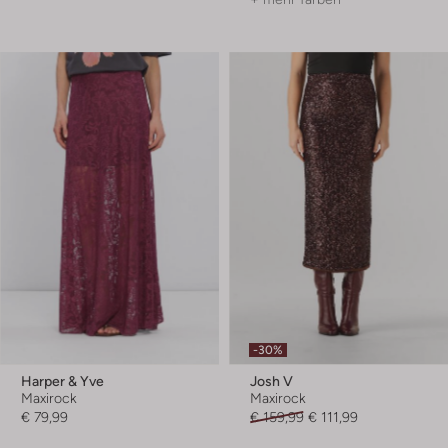
-30%
Harper & Yve
Josh V
Maxirock
Maxirock
€ 79,99
€ 159,99
€ 111,99