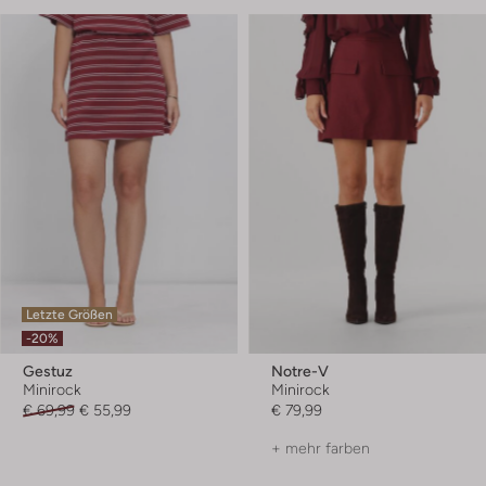
Letzte Größen
-20%
Gestuz
Notre-V
Minirock
Minirock
€ 69,99
€ 55,99
€ 79,99
+ mehr farben