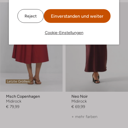
Einverstanden und weiter
Reject
Cookie-Einstellungen
Letzte Größen
Msch Copenhagen
Neo Noir
Midirock
Midirock
€ 79,99
€ 69,99
+ mehr farben