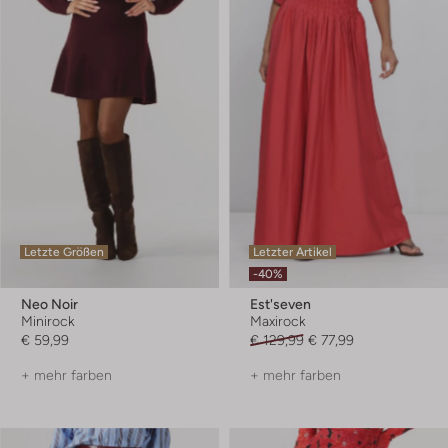
Letzte Größen
Letzter Artikel
-40%
Neo Noir
Est'seven
Minirock
Maxirock
€ 59,99
€ 129,99
€ 77,99
+ mehr farben
+ mehr farben