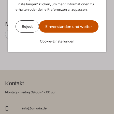
Einstellungen" klicken, um mehr Informationen zu
erhalten oder deine Präferenzen anzupassen.
Mehr sehen
Einverstanden und weiter
Reject
Miniröcke
Modström
Baumwolle
Cookie-Einstellungen
Kontakt
Montag - Freitag 09:00 - 17:00 uur
info@omoda.de