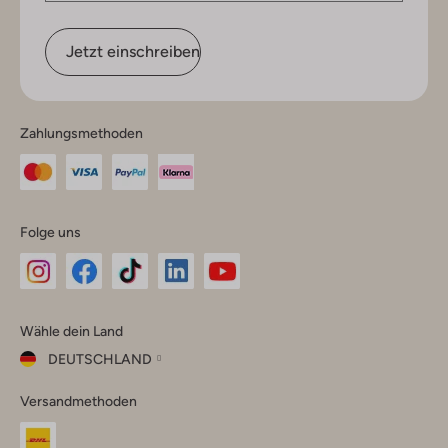
Jetzt einschreiben
Zahlungsmethoden
Folge uns
Omoda
Omoda
Omoda
Omoda
Omoda
Wähle dein Land
Instagram
Facebook
TikTok
LinkedIn
YouTube
DEUTSCHLAND
Wähle
Versandmethoden
dein
Schließ
Land