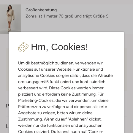
Größenberatung
Zohra ist 1 meter 70 groß und trägt Größe S.
Hm, Cookies!
Kostenloser Versand
ab € 75 für Club-Omoda
Um dir bestmöglich zu dienen, verwenden wir
Mitglieder in Deutschland
Cookies auf unserer Website. Funktionale und
Kauf auf Rechnung
30 Tagen
Rückgaberecht
analytische Cookies sorgen dafür, dass die Website
ordnungsgemäß funktioniert und kontinuierlich
verbessert wird. Diese Cookies werden immer
platziert und erfordern keine Zustimmung. Für
Marketing-Cookies, die wir verwenden, um deine
Produktinformation
Präferenzen zu verfolgen und dir personalisierte
Angebote zu zeigen, bitten wir um deine
Zustimmung. Wenn du auf "Ablehnen" klickst,
werden nur die funktionalen und analytischen
Lieferung & Rückgabe
Cookies platziert. Du kannst auch auf "Cookie-