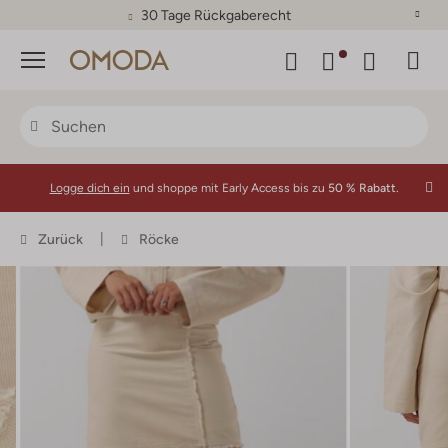
30 Tage Rückgaberecht
Menü
Logge dich ein
und shoppe mit Early Access bis zu
50 % Rabatt.
Zurück
Röcke